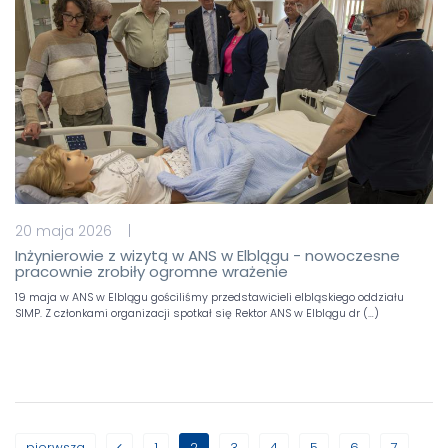
20 maja 2026 |
Inżynierowie z wizytą w ANS w Elblągu - nowoczesne
pracownie zrobiły ogromne wrażenie
19 maja w ANS w Elblągu gościliśmy przedstawicieli elbląskiego oddziału
SIMP. Z członkami organizacji spotkał się Rektor ANS w Elblągu dr (…)
pierwsza
1
2
3
4
5
6
7