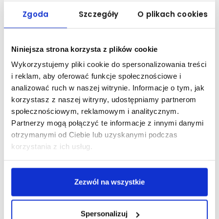
Zgoda
Szczegóły
O plikach cookies
Niniejsza strona korzysta z plików cookie
Wykorzystujemy pliki cookie do spersonalizowania treści
i reklam, aby oferować funkcje społecznościowe i
analizować ruch w naszej witrynie. Informacje o tym, jak
09 czerwca 2026 | Aktualność
korzystasz z naszej witryny, udostępniamy partnerom
O neuroróżnorodności dzieci i młodzieży podczas II
społecznościowym, reklamowym i analitycznym.
Interdyscyplinarnej Konferencji Naukowej w ANS w
Partnerzy mogą połączyć te informacje z innymi danymi
Elblągu
otrzymanymi od Ciebie lub uzyskanymi podczas
8 czerwca 2026 roku w ANS w Elblągu odbyła się II Interdyscyplinarna
korzystania z ich usług.
Konferencja Naukowa „Neuroróżnorodność dzieci i młodzieży. (…)
Zezwól na wszystkie
Spersonalizuj