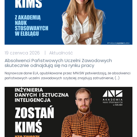
19 czerwca 2026 | Aktualność
Absolwenci Państwowych Uczelni Zawodowych
skutecznie odnajdują się na rynku pracy
Najnowsze dane ELA, opublikowane przez MNiSW potwierdzają, że absolwenci
państwowych uczelni zawodowych szybciej znajdują zatrudnienie, (…)