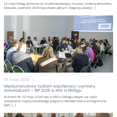
22 maja Elbląg ponownie żył studencką energią, muzyką i świetną atmosferą.
Elbląskie Juwenalia 2026 były dniem pełnym integracji, dobrej (…)
25 maja 2026 |
Międzynarodowy tydzień współpracy i wymiany
doświadczeń – BIP 2026 w ANS w Elblągu
W dniach 18–22 maja 2026 roku w ANS w Elblągu odbyła się część
stacjonarna międzynarodowego programu Blended Intensive Programme
(BIP), (…)