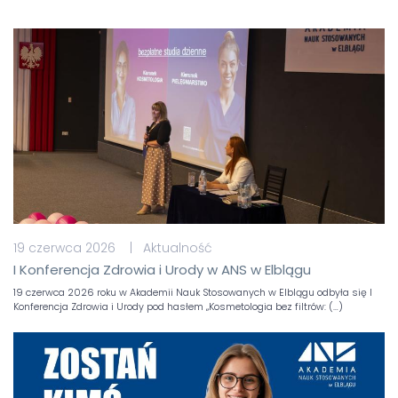
19 czerwca 2026 | Aktualność
I Konferencja Zdrowia i Urody w ANS w Elblągu
19 czerwca 2026 roku w Akademii Nauk Stosowanych w Elblągu odbyła się I
Konferencja Zdrowia i Urody pod hasłem „Kosmetologia bez filtrów: (…)