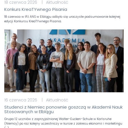
18 czerwca 2026 | Aktualność
Konkurs KreaTYwnego Pisania
18 czerwca w IPJ ANS w Elblągu odbyło się uroczyste podsumowanie kolejnej
edycji Konkursu KreaTYwnego Pisania.
16 czerwca 2026 | Aktualność
Studenci z Niemiec ponownie goszczą w Akademii Nauk
Stosowanych w Elblągu
Grupa 12 uczniów z zaprzyjaźnionej Walter-Eucken-Schule w Karlsruhe
(Niemcy) po raz kolejny uczestniczy w kursie z zakresu ekonomii i marketingu