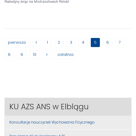
Podwójny brąz na Mistrzostwach Polski!
pierwsza
1
2
3
4
5
6
7
8
9
10
ostatnia
KU AZS ANS w Elblągu
Konsultacje nauczycieli Wychowania Fizycznego