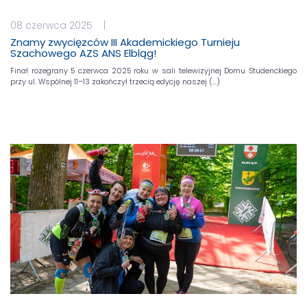
08 czerwca 2025 |
Znamy zwycięzców III Akademickiego Turnieju
Szachowego AZS ANS Elbląg!
Finał rozegrany 5 czerwca 2025 roku w sali telewizyjnej Domu Studenckiego
przy ul. Wspólnej 11–13 zakończył trzecią edycję naszej (…)