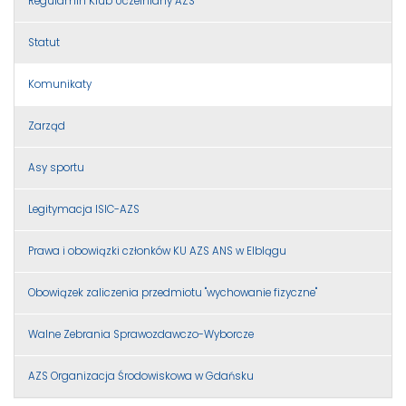
Regulamin Klub Uczelniany AZS
Statut
Komunikaty
Zarząd
Asy sportu
Legitymacja ISIC-AZS
Prawa i obowiązki członków KU AZS ANS w Elblągu
Obowiązek zaliczenia przedmiotu "wychowanie fizyczne"
Walne Zebrania Sprawozdawczo-Wyborcze
AZS Organizacja Środowiskowa w Gdańsku