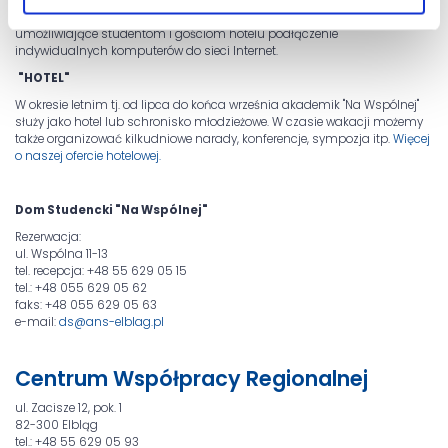
Każdy z pokoi wyposażony jest w szerokopasmowe łącze internetowe,
umożliwiające studentom i gościom hotelu podłączenie
indywidualnych komputerów do sieci Internet.
"HOTEL"
W okresie letnim tj. od lipca do końca września akademik "Na Wspólnej"
służy jako hotel lub schronisko młodzieżowe. W czasie wakacji możemy
także organizować kilkudniowe narady, konferencje, sympozja itp.
Więcej
o naszej ofercie hotelowej.
Dom Studencki "Na Wspólnej"
Rezerwacja:
ul. Wspólna 11-13
tel. recepcja: +48 55 629 05 15
tel.: +48 055 629 05 62
faks: +48 055 629 05 63
e-mail:
ds@ans-elblag.pl
Centrum Współpracy Regionalnej
ul. Zacisze 12, pok. 1
82-300 Elbląg
tel.: +48 55 629 05 93