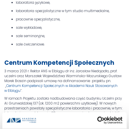
laboratoria językowe,
laboratoria specjalistyczne w tym studio multimedialne,
pracownie specjalistyczne,
sale wykładowe,
sale seminaryjne,
sale ćwiczeniowe.
Centrum Kompetencji Społecznych
3 marca 2021 r. Rektor ANS w Elblągu dr inż. Jarosław Niedojadło, prof.
uczelni oraz Marszałek Województwa Warmińsko-Mazurskiego Gustaw
Marek Brzezin podpisali umowę na dofinansowanie projektu pn.
„
Centrum Kompetencji Społecznych w Akademii Nauk Stosowanych
w Elblągu
”.
W ramach Projektu została nadbudowana część budynku Uczelni przy
Al. Grunwaldzkiej 137 (ok. 1200 m2 powierzchni użytkowej). W nowych
przestrzeniach powstały specjalistyczne laboratoria i pracownie, w tym:
laboratorium modelowania 3D wraz z pracownią skanowania obiektów
rzeczywistych; laboratorium budowy, programowania i badania
dronów; pracownia robotyki i mechatroniki; pracownia Internetu Rzeczy;
pracownia programowania urządzeń mobilnych; pracownia