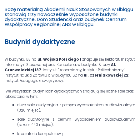
Bazę materialną Akademii Nauk Stosowanych w Elblągu
stanowią trzy nowocześnie wyposażone budynki
dydaktyczne, Dom Studencki oraz budynek
Centrum
Współpracy Regionalnej ANS w Elblągu
.
Budynki dydaktyczne
W budynku B3 na
ul. Wojska Polskiego 1
znajduje się Rektorat, Instytut
Informatyki Stosowanej oraz Kancelaria, w budynku B1 przy
Al.
Grunwaldzkiej 137
: Instytut Ekonomiczny, Instytut Politechniczny i
Instytut Nauk o Zdrowiu a w budynku B2 na
ul. Czerniakowskiej 22
:
Instytut Pedagogiczno-Językowy.
We wszystkich budynkach dydaktycznych znajdują się liczne sale oraz
laboratoria, w tym:
duża sala audytoryjna z pełnym wyposażeniem audiowizualnym
(320 miejsc),
sale audytoryjne z pełnym wyposażeniem audiowizualnym
(razem 440 miejsc),
laboratoria komputerowe,