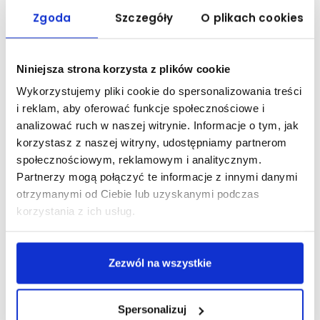
eksperymentów z materiałami. Ponadto powstała specjalistyczna
Zgoda
Szczegóły
O plikach cookies
pracownia studenckich aktywności społecznych, w której studenci będą
zdobywali i pogłębiali wysoko cenione przez pracodawców tzw.
kompetencje miękkie.
Niniejsza strona korzysta z plików cookie
Dom studencki "Na Wspólnej"
Wykorzystujemy pliki cookie do spersonalizowania treści
Akademia Nauk Stosowanych w Elblągu oddaje do dyspozycji
i reklam, aby oferować funkcje społecznościowe i
studentów oraz gości Dom Studencki "Na Wspólnej", posiadający
analizować ruch w naszej witrynie. Informacje o tym, jak
dogodne połączenie komunikacyjne z Uczelnią i z centrum miasta.
korzystasz z naszej witryny, udostępniamy partnerom
Obiekt przystosowany jest dla osób niepełnosprawnych (podjazd,
winda).
społecznościowym, reklamowym i analitycznym.
NOWOCZESNOŚĆ I WYGODA
Partnerzy mogą połączyć te informacje z innymi danymi
otrzymanymi od Ciebie lub uzyskanymi podczas
Nowoczesne, przestronne i w pełni wyposażone budynki posiadają
miejsca noclegowe dla 198. studentów. Personel domów stara się
korzystania z ich usług.
zapewnić mieszkańcom bezpieczeństwo przez całą dobę oraz jak
najlepsze warunki do nauki i spędzania czasu wolnego
W WOLNEJ CHWILI
Zezwól na wszystkie
W wolnym od nauki czasie studenci oraz goście mogą korzystać z w
pełni wyposażonych klubów fitness, sauny, sali teatralnej oraz sal
telewizyjno-konferencyjnych.
Spersonalizuj
DOSTĘP DO INTERNETU