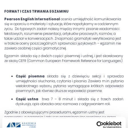
FORMAT I CZAS TRWANIA EGZAMINU
Pearson English International
ocenia umiejętność komunikowania
się w oparciu o materiały i sytuacje, które napotykamy w codziennym
życiu. Do typowych zadań należą między innymi: pisanie wiadomości
tekstowych, rozumienie prezentacji, artykułów prasowych, rozmów, a
także udział w konwersacjach. Znajomość gramatyki weryfikowana jest
w trakcie oceny poszczególnych sprawności językowych – egzamin nie
zawiera osobnej części gramatycznej.
Egzamin
składa się z dwóch części: pisemnej i ustnej, i jest skorelowany
ze skalą CEFR (Common European Framework Reference for Languages).
Część pisemna
składa się z dziewięciu sekcji i sprawdza
umiejętności słuchania, czytania i pisania. Zawiera m.in. pytania
wielokrotnego wyboru, pytania wymagające krótkich odpowiedzi
pisemnych, jak również dłuższe wypowiedzi pisemne.
Część ustna
trwa 7 – 8 minut i składa się z trzech zadań:
dyskusja, opis obrazka oraz rozmowa z odgrywaniem roli.
Zgodnie z obowiązującymi procedurami, egzamin ustny jest
nagrywany, a nagrania i arkusze egzaminacyjne oceniane są przez
niezależnych egzaminatorów z Wielkiej Brytanii. Priorytetem jest
zapewnienie najwyższych i ujednoliconych standardów oceniania,