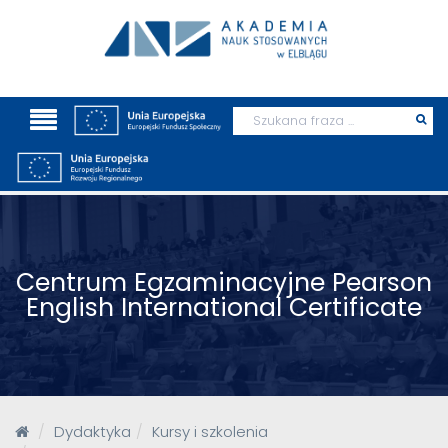
Wyszukaj
Prz
szu
Centrum Egzaminacyjne Pearson
English International Certificate
Dydaktyka
Kursy i szkolenia