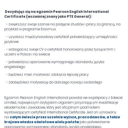
Decydując się na egzamin Pearson English International
Certificate (wcześniej znany jako PTE General):
- zwiększysz swoje szanse na podjęcie studiów i pracy za granicą, na
przykład w programie Erasmus
- uzyskasz międzynarodowy certyfikat potwierdzający umiejętności
językowe
- wzbogacisz swoje CV o certyfikat honorowany przez tysiące firm i
uczelni w Polsce i na świecie
- potwierdzisz opanowanie wymaganego standardu języka
angielskiego
- będziesz mieć możliwość zdobycia lepszej pracy
- zdobędziesz motywację do dalszego rozwoju osobistego
Egzamin Pearson English International powstał we współpracy z Edexcel
Limited, największym brytyjskim organem przyznającym kwalifikacje
akademickie i zawodowe, który jest oficjalnym podmiotem
wystawiającym certyfikat International Certificate. Jest on uznawany
na
całym świecie przez uczelnie wyższe, pracodawców, a także
krajowe władze oświatowe wielu państw
jako potwierdzenie
opanowania wymaganego standardu języka angielskiego.