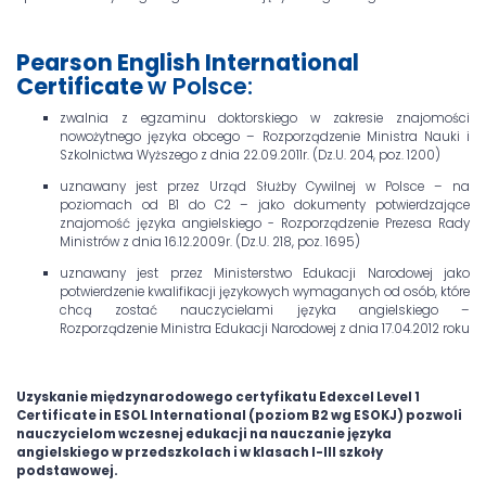
Pearson English International
Certificate
w Polsce:
zwalnia z egzaminu doktorskiego w zakresie znajomości
nowożytnego języka obcego – Rozporządzenie Ministra Nauki i
Szkolnictwa Wyższego z dnia 22.09.2011r. (Dz.U. 204, poz. 1200)
uznawany jest przez Urząd Służby Cywilnej w Polsce – na
poziomach od B1 do C2 – jako dokumenty potwierdzające
znajomość języka angielskiego - Rozporządzenie Prezesa Rady
Ministrów z dnia 16.12.2009r. (Dz.U. 218, poz. 1695)
uznawany jest przez Ministerstwo Edukacji Narodowej jako
potwierdzenie kwalifikacji językowych wymaganych od osób, które
chcą zostać nauczycielami języka angielskiego –
Rozporządzenie Ministra Edukacji Narodowej z dnia 17.04.2012 roku
Uzyskanie międzynarodowego certyfikatu Edexcel Level 1
Certificate in ESOL International (poziom B2 wg ESOKJ) pozwoli
nauczycielom wczesnej edukacji na nauczanie języka
angielskiego w przedszkolach i w klasach I-III szkoły
podstawowej.