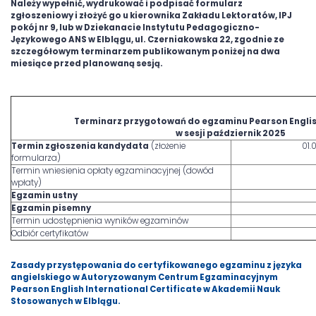
Należy wypełnić, wydrukować i podpisać formularz
zgłoszeniowy i złożyć go u kierownika Zakładu Lektoratów, IPJ
pokój nr 9, lub w Dziekanacie Instytutu Pedagogiczno-
Językowego ANS w Elblągu, ul. Czerniakowska 22, zgodnie ze
szczegółowym terminarzem publikowanym poniżej na dwa
miesiące przed planowaną sesją.
Terminarz przygotowań do egzaminu Pearson Englis
w sesji październik 2025
Termin zgłoszenia kandydata
(złożenie
01.
formularza)
Termin wniesienia opłaty egzaminacyjnej (dowód
wpłaty)
Egzamin ustny
Egzamin pisemny
Termin udostępnienia wyników egzaminów
Odbiór certyfikatów
Zasady przystępowania do certyfikowanego egzaminu z języka
angielskiego w Autoryzowanym Centrum Egzaminacyjnym
Pearson English International Certificate w Akademii Nauk
Stosowanych w Elblągu.