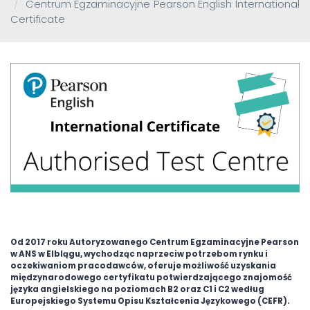
Centrum Egzaminacyjne Pearson English International
Certificate
Od 2017 roku Autoryzowanego Centrum Egzaminacyjne Pearson
w ANS w Elblągu, wychodząc naprzeciw potrzebom rynku i
oczekiwaniom pracodawców, oferuje możliwość uzyskania
międzynarodowego certyfikatu potwierdzającego znajomość
języka angielskiego na poziomach B2 oraz C1 i C2 według
Europejskiego Systemu Opisu Kształcenia Językowego (CEFR).