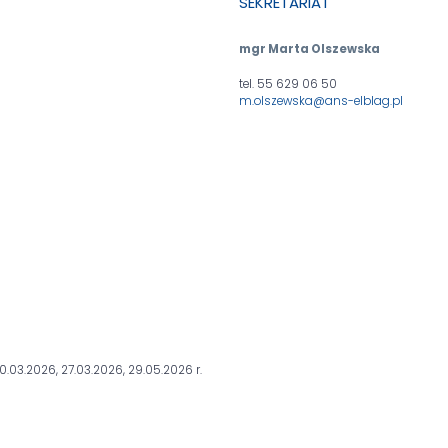
SEKRETARIAT
mgr Marta Olszewska
tel. 55 629 06 50
m.olszewska@ans-elblag.pl
0.03.2026, 27.03.2026, 29.05.2026 r.