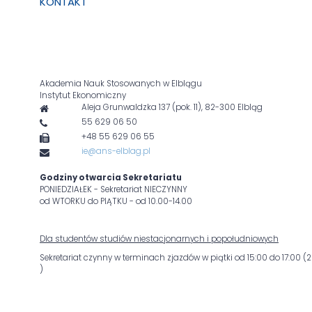
KONTAKT
Akademia Nauk Stosowanych w Elblągu
Instytut Ekonomiczny
Aleja Grunwaldzka 137 (pok. 11), 82-300 Elbląg
55 629 06 50
+48 55 629 06 55
ie@ans-elblag.pl
Godziny otwarcia Sekretariatu
PONIEDZIAŁEK - Sekretariat NIECZYNNY
od WTORKU do PIĄTKU - od 10.00-14.00
Dla studentów studiów niestacjonarnych i popołudniowych
Sekretariat czynny w terminach zjazdów w piątki od 15:00 do 17:00 (2
)