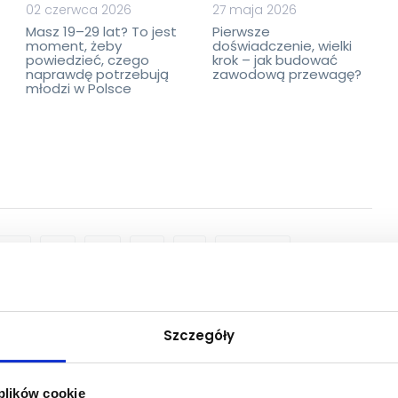
02 czerwca 2026
27 maja 2026
Masz 19–29 lat? To jest
Pierwsze
moment, żeby
doświadczenie, wielki
powiedzieć, czego
krok – jak budować
naprawdę potrzebują
zawodową przewagę?
młodzi w Polsce
4
5
6
7
ostatnia
Szczegóły
Kierownictwo Instytutu
 plików cookie