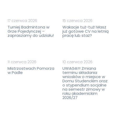
17 czerwca 2026
15 czerwca 2026
Turniej Badmintona w
Wakacje tuż-tuż! Masz
Grze Pojedynczej –
już gotowe CV na letnią
zapraszamy do udziału!
pracę lub staż?
11 czerwca 2026
10 czerwca 2026
Mistrzostwach Pomorza
UWAGA!!! Zmiana
w Padle
terminu składania
wniosków o miejsce w
Domu Studenckim oraz
o stypendium socjalne
na semestr zimowy w
roku akademickim
2026/27