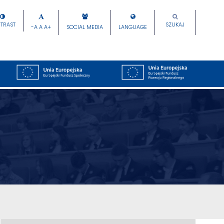
TRAST
SZUKAJ
-A
A
A+
SOCIAL MEDIA
LANGUAGE