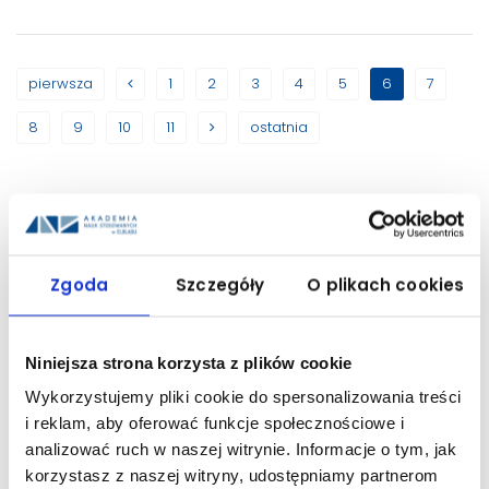
pierwsza
1
2
3
4
5
6
7
8
9
10
11
ostatnia
Instytut Informatyki
Zgoda
Szczegóły
O plikach cookies
Stosowanej im. Krzysztofa
Brzeskiego
Niniejsza strona korzysta z plików cookie
Wykorzystujemy pliki cookie do spersonalizowania treści
Patron
i reklam, aby oferować funkcje społecznościowe i
analizować ruch w naszej witrynie. Informacje o tym, jak
Pełna oferta kształcenia ANS w Elblągu
korzystasz z naszej witryny, udostępniamy partnerom