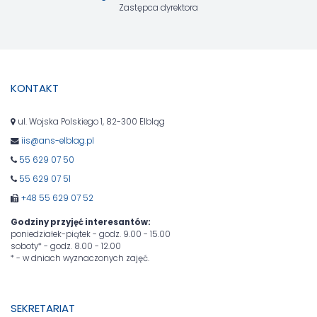
Zastępca dyrektora
KONTAKT
ul. Wojska Polskiego 1, 82-300 Elbląg
iis@ans-elblag.pl
55 629 07 50
55 629 07 51
+48 55 629 07 52
Godziny przyjęć interesantów:
poniedziałek-piątek - godz. 9.00 - 15.00
soboty* - godz. 8.00 - 12.00
* - w dniach wyznaczonych zajęć.
SEKRETARIAT