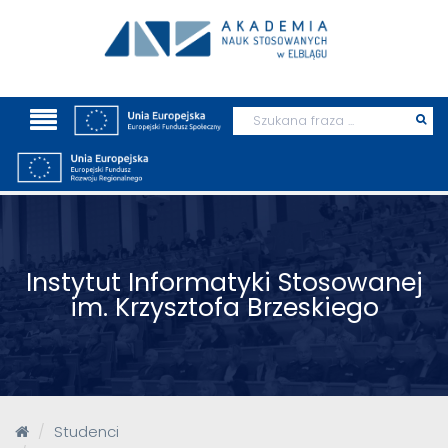
Wyszukaj
Prz
szu
Instytut Informatyki Stosowanej
im. Krzysztofa Brzeskiego
Studenci