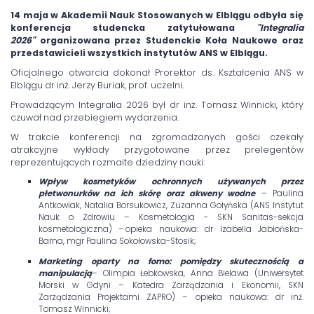
14 maja w Akademii Nauk Stosowanych w Elblągu odbyła się
konferencja studencka zatytułowana
"Integralia
2026"
organizowana przez Studenckie Koła Naukowe oraz
przedstawicieli wszystkich instytutów ANS w Elblągu.
Oficjalnego otwarcia dokonał Prorektor ds. Kształcenia ANS w
Elblągu dr inż. Jerzy Buriak, prof. uczelni.
Prowadzącym Integralia 2026 był dr inż. Tomasz Winnicki, który
czuwał nad przebiegiem wydarzenia.
W trakcie konferencji na zgromadzonych gości czekały
atrakcyjne wykłady przygotowane przez prelegentów
reprezentujących rozmaite dziedziny nauki:
Wpływ kosmetyków ochronnych używanych przez
płetwonurków na ich skórę oraz akweny wodne
– Paulina
Antkowiak, Natalia Borsukowicz, Zuzanna Gołyńska (ANS Instytut
Nauk o Zdrowiu – Kosmetologia - SKN Sanitas-sekcja
kosmetologiczna) – opieka naukowa: dr Izabella Jabłońska-
Barna, mgr Paulina Sokołowska-Stosik;
Marketing oparty na fomo: pomiędzy skutecznością a
manipulacją
– Olimpia Łebkowska, Anna Bielawa (Uniwersytet
Morski w Gdyni – Katedra Zarządzania i Ekonomii, SKN
Zarządzania Projektami ZAPRO) – opieka naukowa: dr inż.
Tomasz Winnicki;