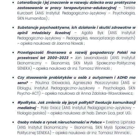
Lateralizacja i jej znaczenie w rozwoju dziecka oraz praktyczne
zastosowanie w pracy terapeutyczno-edukacyjnej
– Teresa
Kurcbart (ANS Instytut Pedagogiczno-Językowy – Psychologia,
SKN Humanitas) ;
Substancje psychoaktywne, ich działanie i skutki zdrowotne w
opinii młodzieży licealnej
– Agata Byk (ANS Instytut
Pedagogiczno-Językowy – Pedagogika, resocjalizacja dorosłych)
– opieka naukowa: dr Joanna Nowak ;
Przestępczość finansowa a rozwój gospodarczy Polski na
przestrzeni lat 2000-2023
–
Jan Lewandowski (ANS Instytut
Ekonomiczny – Ekonomia, SKN Myśli Społeczno-Politycznej
SENEKA) – opieka naukowa: dr inż. Tomasz Winnicki ;
Czy stosowanie probiotyków u osób z autyzmem i ADHD ma
sens?
– Paulina Głowacka, Agnieszka Płoszczyńska (ANS w
Elblągu, Instytut Pedagogiczno-Językowy – Psychologia, SKN
Psycho-ACT) – opieka naukowa: dr Anna Zdolska-Wawrzkiewicz;
#polityka. Jak zmienia się język polityki? Ewolucja komunikacji
medialnej
– Pola Gracz (ANS Instytut Pedagogiczno-Językowy –
filologia polska) – opieka naukowa: dr hab. Zenon Lica, prof. UG;
Osoby młode a rynek nieruchomości w Polsce
–
Ewelina Lipińska
(ANS Instytut Ekonomiczny – Ekonomia, SKN Myśli Społeczno-
Politycznej SENEKA) – opieka naukowa: dr inż. Tomasz Winnicki ;