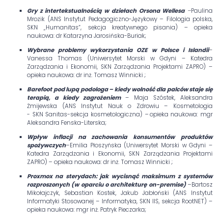
Gry z intertekstualnością w dziełach Orsona Wellesa
–
Paulina
Mrozik (ANS Instytut Pedagogiczno-Językowy – Filologia polska,
SKN „Humanitas”, sekcja kreatywnego pisania) – opieka
naukowa: dr Katarzyna Jarosińska-Buriak;
Wybrane problemy wykorzystania OZE w Polsce i Islandii
–
Vanessa Thomas (Uniwersytet Morski w Gdyni – Katedra
Zarządzania i Ekonomii, SKN Zarządzania Projektami ZAPRO) –
opieka naukowa: dr inż. Tomasz Winnicki ;
Barefoot pod lupą podologa – kiedy wolność dla palców staje się
terapią, a kiedy zagrożeniem
– Maja Szóstek, Aleksandra
Żmijewska (ANS Instytut Nauk o Zdrowiu – Kosmetologia
- SKN Sanitas-sekcja kosmetologiczna) – opieka naukowa: mgr
Aleksandra Fenska-Literska;
Wpływ inflacji na zachowania konsumentów produktów
spożywczych
–Emilia Płoszyńska (Uniwersytet Morski w Gdyni –
Katedra Zarządzania i Ekonomii, SKN Zarządzania Projektami
ZAPRO) – opieka naukowa: dr inż. Tomasz Winnicki ;
Proxmox na sterydach: jak wycisnąć maksimum z systemów
rozproszonych (w oparciu o architekturę on-premise)
–Bartosz
Mikołajczyk, Sebastian Kostek, Jakub Jabłoński (ANS Instytut
Informatyki Stosowanej – Informatyka, SKN IIS, sekcja RootNET) –
opieka naukowa: mgr inż. Patryk Pieczarka;