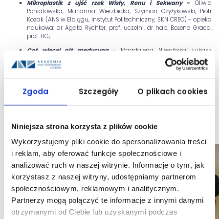
Mikroplastik z ujść rzek Wisły, Renu i Sekwany
-
Oliwia
Poniatowska, Marianna Wierzbicka, Szymon Czyżykowski, Piotr
Kozak (ANS w Elblągu, Instytut Politechniczny, SKN CREO) - opieka
naukowa: dr Agata Rychter, prof. uczelni, dr hab. Bożena Graca,
prof. UG;
Coś więcej niż medycyna
- Magdalena Niewińska, Łukasz
Jurgielewicz, Sylwia Gierczak (ANS Instytut Nauk o Zdrowiu -
Pielęgniarstwo, SKN Sanitas).
Konferencja była idealną okazją do wymiany wiedzy oraz
doświadczeń między studentami i przedstawicielami uczelni.
Zgoda
Szczegóły
O plikach cookies
Serdecznie dziękujemy wszystkim za wzięcie udziału w
tegorocznych Integraliach!
Niniejsza strona korzysta z plików cookie
Data publikacji: 14 maja 2026
Wykorzystujemy pliki cookie do spersonalizowania treści
i reklam, aby oferować funkcje społecznościowe i
analizować ruch w naszej witrynie. Informacje o tym, jak
korzystasz z naszej witryny, udostępniamy partnerom
społecznościowym, reklamowym i analitycznym.
Partnerzy mogą połączyć te informacje z innymi danymi
otrzymanymi od Ciebie lub uzyskanymi podczas