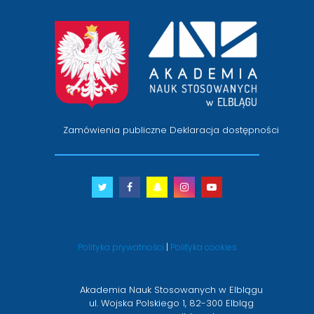
przejście
na
stronę
główną
Zamówienia publiczne
Deklaracja dostępności
Twitter
otwiera
Facebook
otwiera
Snapchat
otwiera
Instagram
otwiera
Youtube
otwiera
się
się
się
się
się
w
w
w
w
w
nowym
nowym
nowym
nowym
nowym
Polityka prywatności
|
Polityka cookies
oknie
oknie
oknie
oknie
oknie
Akademia Nauk Stosowanych w Elblągu
ul. Wojska Polskiego 1, 82-300 Elbląg