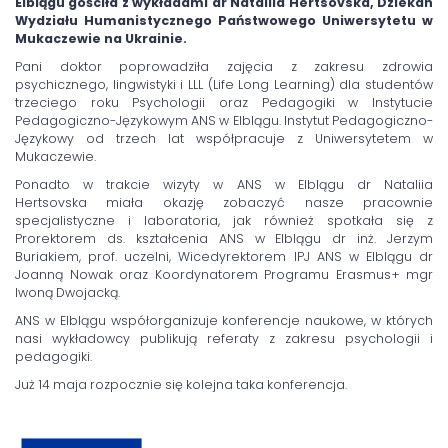
Elblągu gościła z wykładami dr Nataliia Hertsovska, Dziekan
Wydziału Humanistycznego Państwowego Uniwersytetu w
Mukaczewie na Ukrainie.
Pani doktor poprowadziła zajęcia z zakresu zdrowia
psychicznego, lingwistyki i LLL (Life Long Learning) dla studentów
trzeciego roku Psychologii oraz Pedagogiki w Instytucie
Pedagogiczno-Językowym ANS w Elblągu. Instytut Pedagogiczno-
Językowy od trzech lat współpracuje z Uniwersytetem w
Mukaczewie.
Ponadto w trakcie wizyty w ANS w Elblągu dr Nataliia
Hertsovska miała okazję zobaczyć nasze pracownie
specjalistyczne i laboratoria, jak również spotkała się z
Prorektorem ds. kształcenia ANS w Elblągu dr inż. Jerzym
Buriakiem, prof. uczelni, Wicedyrektorem IPJ ANS w Elblągu dr
Joanną Nowak oraz Koordynatorem Programu Erasmus+ mgr
Iwoną Dwojacką.
ANS w Elblągu współorganizuje konferencje naukowe, w których
nasi wykładowcy publikują referaty z zakresu psychologii i
pedagogiki.
Już 14 maja rozpocznie się kolejna taka konferencja.