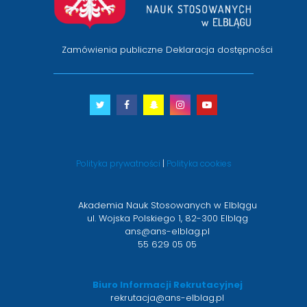
Zamówienia publiczne
Deklaracja dostępności
Twitter
otwiera
Facebook
otwiera
Snapchat
otwiera
Instagram
otwiera
Youtube
otwiera
się
się
się
się
się
w
w
w
w
w
nowym
nowym
nowym
nowym
nowym
Polityka prywatności
|
Polityka cookies
oknie
oknie
oknie
oknie
oknie
Akademia Nauk Stosowanych w Elblągu
ul. Wojska Polskiego 1, 82-300 Elbląg
ans@ans-elblag.pl
55 629 05 05
Biuro Informacji Rekrutacyjnej
rekrutacja@ans-elblag.pl