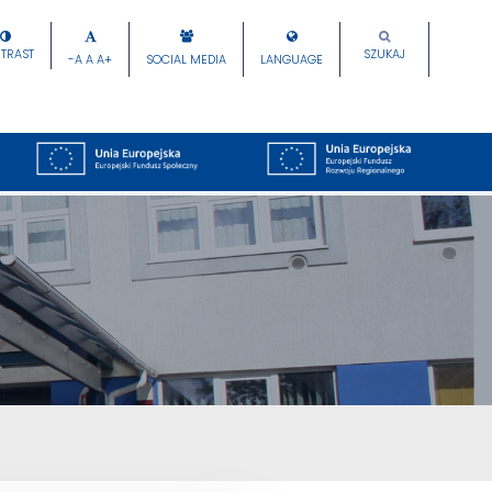
TRAST
SZUKAJ
-A
A
A+
SOCIAL MEDIA
LANGUAGE