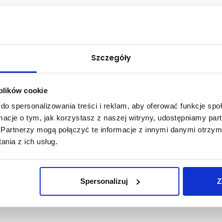
ztof Sidorkiewicz, prof. uczelni
or Instytutu Ekonomicznego
Szczegóły
s-elblag.pl
 plików cookie
0-2526
do spersonalizowania treści i reklam, aby oferować funkcje sp
ormacje o tym, jak korzystasz z naszej witryny, udostępniamy p
owych
Partnerzy mogą połączyć te informacje z innymi danymi otrzym
y, sytuacja mniejszości polskiej na Litwie, problematyka samorządu
nia z ich usług.
 transgraniczna.
y
wne, Historia gospodarcza, Nauka o państwie-do wyboru, Ustrój samorządu
Spersonalizuj
Z
e systemy polityczne-do wyboru, Zagadnienia ustrojowe Polski- do wyboru.