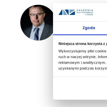
dr hab. Krzys
Pełniona funkcja:
Dyrekt
Zgoda
Stanowisko:
prof. uczelni
Telefon:
55 629 06 56
E-mail:
k.sidorkiewicz@an
Niniejsza strona korzysta z
ORCID:
0000-0002-613
Wykorzystujemy pliki cookie 
ruch w naszej witrynie. Inf
Tematyka badań nauk
reklamowym i analitycznym. 
polityka Polski wobec Litw
uzyskanymi podczas korzysta
terytorialnego, współpraca
Prowadzone przedmiot
Doktryny polityczne i pra
terytorialnego, Współczesn