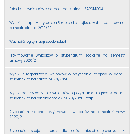
Składanie wniosków o pomoc materialną - ZAPOMOGA
Wyniki II etapu – stypendia Rektora dla najlepszych studentów na
semestr letni r.a. 2019/20
Ważność legitymacji studenckich
Przyjmowanie wniosków o stypendium socjalne na semestr
zimowy 2020/21
Wyniki z rozpatrzenia wniosków o przyznanie miejsca w domu
studenckim na r.akad. 2020/2021
Wyniki dot. rozpatrzenia wniosków o przyznanie miejsca w domu
studenckim na rok akademicki 2020/2021 II etap
Stypendium rektora - przyjmowanie wniosków na semestr zimowy
2020/21
Stypendia socjalne oraz dla osób niepełnosprawnych -