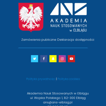
przejście
na
stronę
główną
Zamówienia publiczne
Deklaracja dostępności
Twitter
otwiera
Facebook
otwiera
Snapchat
otwiera
Instagram
otwiera
Youtube
otwiera
się
się
się
się
się
w
w
w
w
w
nowym
nowym
nowym
nowym
nowym
Polityka prywatności
|
Polityka cookies
oknie
oknie
oknie
oknie
oknie
Akademia Nauk Stosowanych w Elblągu
ul. Wojska Polskiego 1, 82-300 Elbląg
ans@ans-elblag.pl