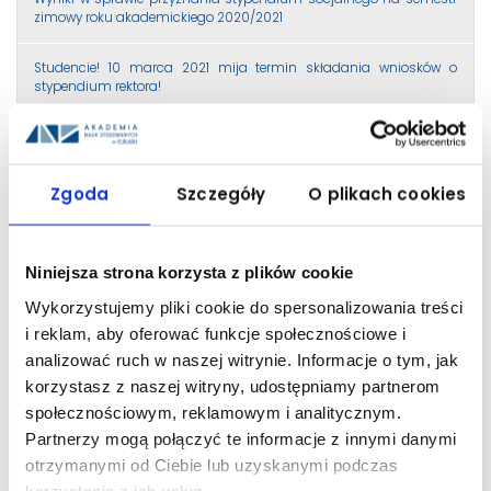
zimowy roku akademickiego 2020/2021
Studencie! 10 marca 2021 mija termin składania wniosków o
stypendium rektora!
Liczba 10% uprawnionych do stypendium Rektora na semestr letni
roku akademickiego 2020/2021
Zgoda
Szczegóły
O plikach cookies
Przyjmowanie wniosków o stypendium Rektora na semestr letni
2020/2021
Niniejsza strona korzysta z plików cookie
Liczenie średniej dla studentów studiów II stopnia
Wykorzystujemy pliki cookie do spersonalizowania treści
Przedłużony termin składania wniosków o stypendium Rektora dla
i reklam, aby oferować funkcje społecznościowe i
studentów kierunku Studia menadżersko-prawne II stopnia
analizować ruch w naszej witrynie. Informacje o tym, jak
korzystasz z naszej witryny, udostępniamy partnerom
Wyniki w sprawie przyznania stypendium socjalnego oraz
społecznościowym, reklamowym i analitycznym.
socjalnego w zwiększonej wysokości na semestr letni roku
akademickiego 2020/2021
Partnerzy mogą połączyć te informacje z innymi danymi
otrzymanymi od Ciebie lub uzyskanymi podczas
WYNIKI I etapu – stypendia rektora na semestr letni r.a. 2020/21
korzystania z ich usług.