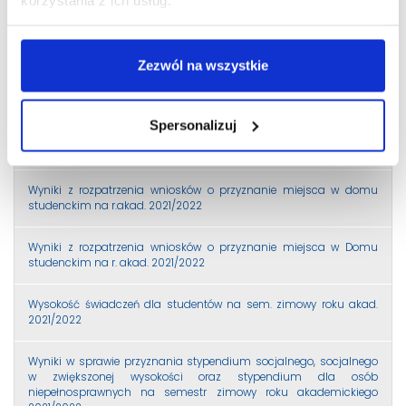
Uprawnieni do II etapu – stypendia rektora na semestr letni r.a.
2020/21
Zezwól na wszystkie
WYNIKI II etapu – stypendia Rektora dla najlepszych studentów na
semestr letni r.a. 2020/21
Spersonalizuj
Wymiana legitymacji studenckich
Wyniki z rozpatrzenia wniosków o przyznanie miejsca w domu
studenckim na r.akad. 2021/2022
Wyniki z rozpatrzenia wniosków o przyznanie miejsca w Domu
studenckim na r. akad. 2021/2022
Wysokość świadczeń dla studentów na sem. zimowy roku akad.
2021/2022
Wyniki w sprawie przyznania stypendium socjalnego, socjalnego
w zwiększonej wysokości oraz stypendium dla osób
niepełnosprawnych na semestr zimowy roku akademickiego