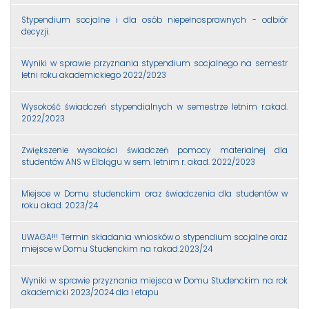
Stypendium socjalne i dla osób niepełnosprawnych - odbiór
decyzji.
Wyniki w sprawie przyznania stypendium socjalnego na semestr
letni roku akademickiego 2022/2023
Wysokość świadczeń stypendialnych w semestrze letnim r.akad.
2022/2023
Zwiększenie wysokości świadczeń pomocy materialnej dla
studentów ANS w Elblągu w sem. letnim r. akad. 2022/2023
Miejsce w Domu studenckim oraz świadczenia dla studentów w
roku akad. 2023/24
UWAGA!!! Termin składania wniosków o stypendium socjalne oraz
miejsce w Domu Studenckim na r.akad.2023/24
Wyniki w sprawie przyznania miejsca w Domu Studenckim na rok
akademicki 2023/2024 dla I etapu