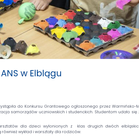
ANS w Elblągu
zystąpiła do Konkursu Grantowego ogłoszonego przez Warmińsko-M
wizacja samorządów uczniowskich i studenckich. Studentom udało się
rsztatów dla dzieci wyłonionych z klas drugich dwóch elbląskic
również wykład i warsztaty dla rodziców.