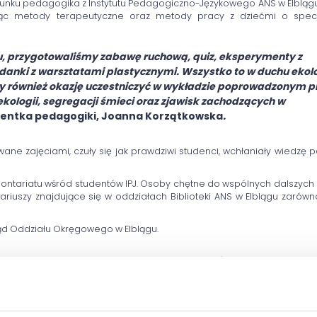
runku pedagogika z Instytutu Pedagogiczno-Językowego ANS w Elblągu,
ując metody terapeutyczne oraz metody pracy z dziećmi o spec
ktu, przygotowaliśmy zabawę ruchową, quiz, eksperymenty z
danki z warsztatami plastycznymi. Wszystko to w duchu ekolo
y również okazję uczestniczyć w wykładzie poprowadzonym p
logii, segregacji śmieci oraz zjawisk zachodzących w
udentka pedagogiki, Joanna Korzątkowska
.
ane zajęciami, czuły się jak prawdziwi studenci, wchłaniały wiedzę 
lontariatu wśród studentów IPJ. Osoby chętne do wspólnych dalszych 
riuszy znajdujące się w oddziałach Biblioteki ANS w Elblągu zarówno
ząd Oddziału Okręgowego w Elblągu.