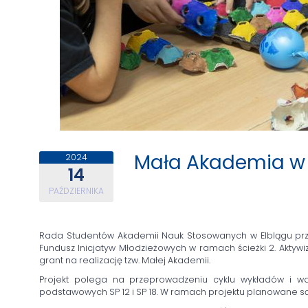
Mała Akademia w 
2024
14
PAŹDZIERNIKA
Rada Studentów Akademii Nauk Stosowanych w Elblągu pr
Fundusz Inicjatyw Młodzieżowych w ramach ścieżki 2. Akty
grant na realizację tzw. Małej Akademii.
Projekt polega na przeprowadzeniu cyklu wykładów i wa
podstawowych SP 12 i SP 18. W ramach projektu planowane są 