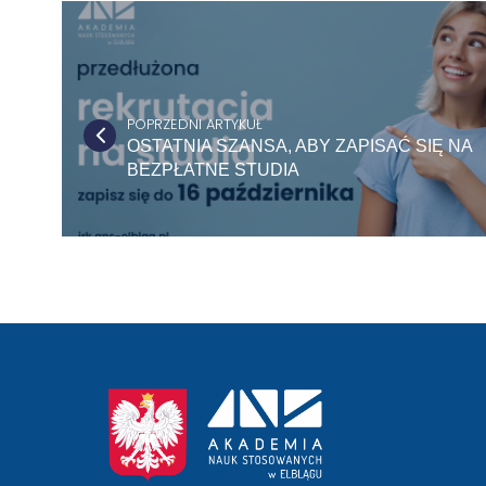
POPRZEDNI ARTYKUŁ
OSTATNIA SZANSA, ABY ZAPISAĆ SIĘ NA
BEZPŁATNE STUDIA
przejście
na
stronę
główną