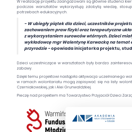
W realizację projektu zaangażowani są głównie studenci kie
podczas warsztatów wykorzystują zdobytą wiedzę, stos
potrzebach edukacyjnych.
- W ubiegły piątek dla dzieci, uczestników proje
zachowaniem praw fizyki oraz terapeutyczne ukła
z wykorzystaniem surowców wtórnych. Dzieci miał
wykładowcę mgr Walentynę Karwacką na temat eko
przyrodzie
-
opowiada inicjatorka projektu, st
Dzieci uczestniczące w warsztatach były bardzo zainteresow
zabawy.
Dzięki temu projektowi nastąpiła aktywacja uczelnianego wo
w ramach wolontariatu mogą zapisywać się na listy wolonta
Czerniakowskiej, jak i Alei Grunwaldzkiej.
Pieczę nad projektem ma Towarzystwo Przyjaciół Dzieci Zar