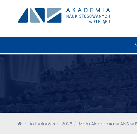
K
Aktualności
2025
Mała Akademia w ANS w E