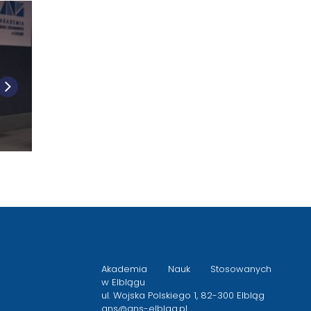
Akademia Nauk Stosowanych
w Elblągu
ul. Wojska Polskiego 1, 82-300 Elbląg
ans@ans-elblag.pl