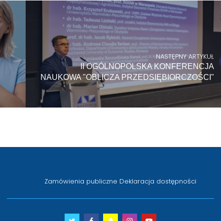
NASTĘPNY ARTYKUŁ
II OGÓLNOPOLSKA KONFERENCJA
NAUKOWA "OBLICZA PRZEDSIĘBIORCZOŚCI"
Zamówienia publiczne
Deklaracja dostępności
Twitter
otwiera
Facebook
otwiera
Snapchat
otwiera
Instagram
otwiera
Youtube
otwiera