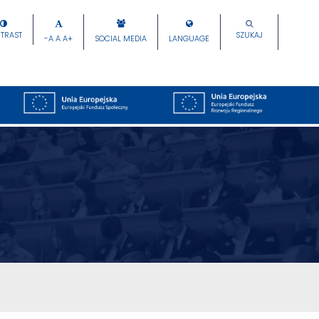
TRAST
SZUKAJ
-A
A
A+
SOCIAL MEDIA
LANGUAGE