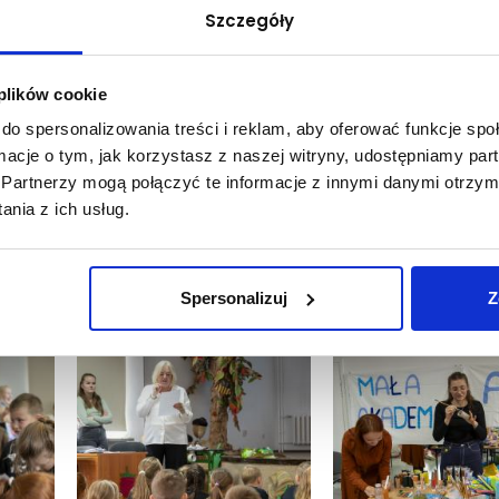
Szczegóły
 plików cookie
do spersonalizowania treści i reklam, aby oferować funkcje sp
ormacje o tym, jak korzystasz z naszej witryny, udostępniamy p
Partnerzy mogą połączyć te informacje z innymi danymi otrzym
nia z ich usług.
u Wolności – Centrum Rozwoju Społeczeństwa Obywatelskiego otrzyma
u Fundusz Młodzieżowy na lata 2022-2033.
Spersonalizuj
Z