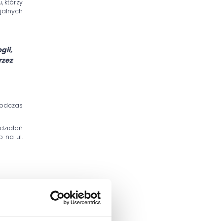
 którzy
jalnych
gii,
rzez
podczas
działań
 na ul.