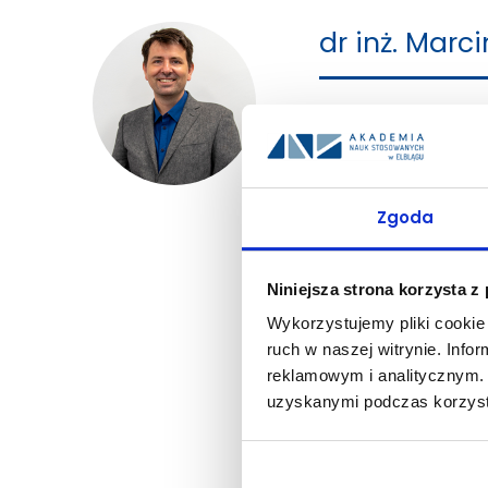
dr inż. Marc
Pełniona funkcja:
Zastęp
Stanowisko:
adiunkt
E-mail:
m.bukowski@ans-
ORCID:
0000-0001-6241
Zgoda
Tematyka badań nauk
ekonomika środowiska, pol
Niniejsza strona korzysta z
zewnętrznych odnawialnych
Wykorzystujemy pliki cookie 
ruch w naszej witrynie. Inf
Prowadzone przedmiot
reklamowym i analitycznym. 
Analiza ekonomiczna, Anal
prognozowanie procesów g
uzyskanymi podczas korzysta
biznesie, Metody data min
dyplomowe, Zarządzanie p