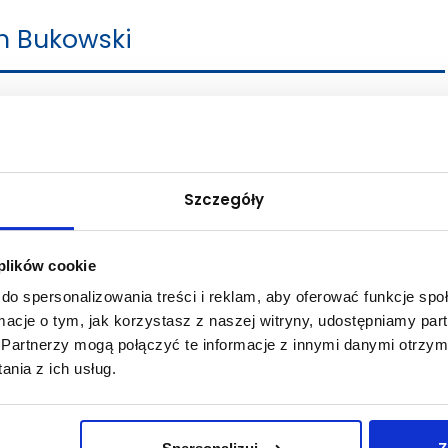
in Bukowski
ca dyrektora Instytutu Ekonomicznego
elblag.pl
-6421
Szczegóły
owych
ityka energetyczna UE ze szczególnym uwzględnieniem kosztów i korzyści
 plików cookie
 źródeł energii
do spersonalizowania treści i reklam, aby oferować funkcje sp
ormacje o tym, jak korzystasz z naszej witryny, udostępniamy p
y
Partnerzy mogą połączyć te informacje z innymi danymi otrzym
iza ekonomiczno-finansowa przedsiębiorstwa, Credit scoring, Ekonometria i
ospodarczych, Matematyka ekonomiczna, Metody ilościowe w
nia z ich usług.
ing, Metody badawcze w dziedzinie nauk społecznych, Seminarium
rojektami-do wyboru