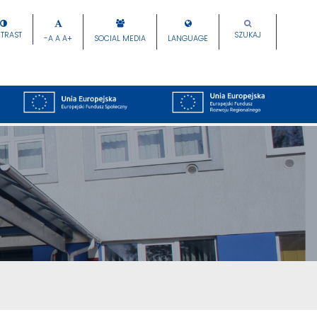
TRAST
SZUKAJ
-A
A
A+
SOCIAL MEDIA
LANGUAGE