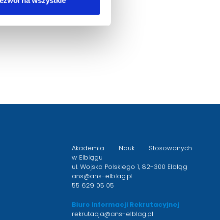
ezwól na wszystkie
Akademia Nauk Stosowanych
w Elblągu
ul. Wojska Polskiego 1, 82-300 Elbląg
ans@ans-elblag.pl
55 629 05 05
Biuro Informacji Rekrutacyjnej
rekrutacja@ans-elblag.pl