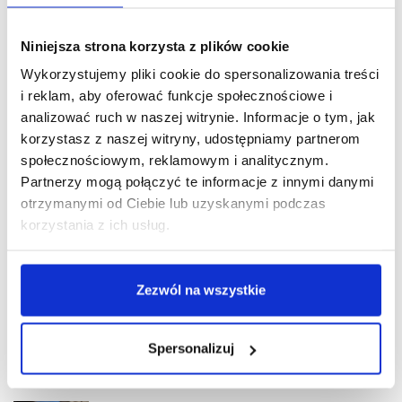
Niniejsza strona korzysta z plików cookie
Wykorzystujemy pliki cookie do spersonalizowania treści
i reklam, aby oferować funkcje społecznościowe i
analizować ruch w naszej witrynie. Informacje o tym, jak
OSTATNIE AKTUALNOŚCI
korzystasz z naszej witryny, udostępniamy partnerom
społecznościowym, reklamowym i analitycznym.
Dodatkowa rekrutacja wystartowała. Wybierz kierunek
Partnerzy mogą połączyć te informacje z innymi danymi
dla siebie i ZOSTAŃ KIMŚ z ANS w Elblągu!
otrzymanymi od Ciebie lub uzyskanymi podczas
05 sierpnia 2026
korzystania z ich usług.
Zdrowie i aktywność – wykłady dla seniorów w ANS w
Elblągu
Zezwól na wszystkie
04 sierpnia 2026
Chcesz pracować i studiować? Wybierz studia
Spersonalizuj
zaoczne w ANS w Elblągu
24 lipca 2026