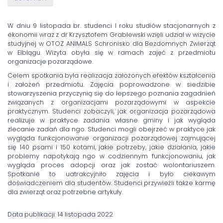
W dniu 9 listopada br. studenci I roku studiów stacjonarnych z
ekonomii wraz z dr Krzysztofem Grablewski wzięli udział w wizycie
studyjnej w OTOZ ANIMALS Schronisko dla Bezdomnych Zwierząt
w Elblągu. Wizyta obyła się w ramach zajęć z przedmiotu
organizacje pozarządowe.
Celem spotkania była realizacja założonych efektów kształcenia
i założeń przedmiotu. Zajęcia poprowadzone w siedzibie
stowarzyszenia przyczynią się do lepszego poznania zagadnień
związanych z organizacjami pozarządowymi w aspekcie
praktycznym. Studenci zobaczyli, jak organizacja pozarządowa
realizuje w praktyce zadania własne gminy i jak wygląda
zlecanie zadań dla ngo. Studenci mogli obejrzeć w praktyce jak
wygląda funkcjonowanie organizacji pozarządowej zajmującej
się 140 psami i 150 kotami, jakie potrzeby, jakie działania, jakie
problemy napotykają ngo w codziennym funkcjonowaniu, jak
wygląda proces adopcji oraz jak zostać wolontariuszem.
Spotkanie to uatrakcyjniło zajęcia i było ciekawym
doświadczeniem dla studentów. Studenci przywieźli także karmę
dla zwierząt oraz potrzebne artykuły.
Data publikacji: 14 listopada 2022