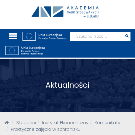
Wyszukaj
Prz
szu
Aktualności
Studenci
Instytut Ekonomiczny
Komunikaty
Praktyczne zajęcia w schronisku