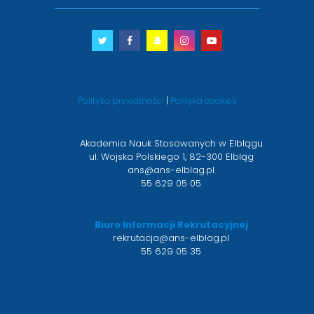
Twitter
otwiera
Facebook
otwiera
Snapchat
otwiera
Instagram
otwiera
Youtube
otwiera
się
się
się
się
się
w
w
w
w
w
nowym
nowym
nowym
nowym
nowym
Polityka prywatności
|
Polityka cookies
oknie
oknie
oknie
oknie
oknie
Akademia Nauk Stosowanych w Elblągu
ul. Wojska Polskiego 1, 82-300 Elbląg
ans@ans-elblag.pl
55 629 05 05
Biuro Informacji Rekrutacyjnej
rekrutacja@ans-elblag.pl
55 629 05 35