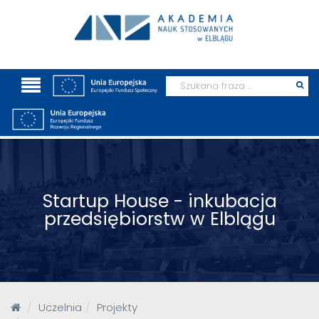
Wyszukaj
Prz
szu
Startup House - inkubacja
przedsiębiorstw w Elblągu
Uczelnia
Projekty