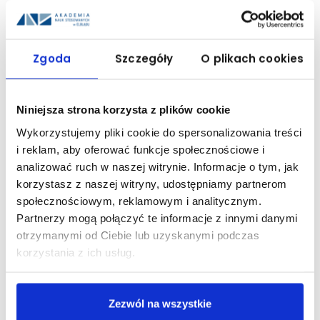
usługi prawne,
usługi związane z promocją,
Zgoda
Szczegóły
O plikach cookies
szkolenia,
udział w warsztatach.
W budżecie projektu przeznaczone są środki na adaptację pomieszczeń
Niniejsza strona korzysta z plików cookie
PWSZ w Elblągu przy ul. Zacisze. Celem jest zapewnienie usługi
udostępnienia powierzchni biurowej o wysokim standardzie.
Wykorzystujemy pliki cookie do spersonalizowania treści
i reklam, aby oferować funkcje społecznościowe i
Jako Partner Projektu - Państwowa Wyższa Szkoła Zawodowa w Elblągu -
analizować ruch w naszej witrynie. Informacje o tym, jak
odpowiedzialna będzie za realizację następujących zadań:
korzystasz z naszej witryny, udostępniamy partnerom
wykonanie studium wykonalności,
społecznościowym, reklamowym i analitycznym.
adaptacja pomieszczeń,
Partnerzy mogą połączyć te informacje z innymi danymi
usostępnienie powierzchni biurowej dla 15 inkubowanych
otrzymanymi od Ciebie lub uzyskanymi podczas
przedsiębiorstw,
korzystania z ich usług.
usługi ICT,
doradztwo,
Zezwól na wszystkie
promocja projektu,