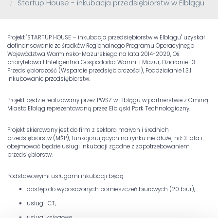
Startup House - inkubacja przedsiębiorstw w Elblągu
Projekt "STARTUP HOUSE – inkubacja przedsiębiorstw w Elblągu" uzyskał
dofinansowanie ze środków Regionalnego Programu Operacyjnego
Województwa Warmińsko-Mazurskiego na lata 2014-2020, Oś
priorytetowa I Inteligentna Gospodarka Warmii i Mazur, Działanie 1.3
Przedsiębiorczość (Wsparcie przedsiębiorczości), Poddziałanie 1.3.1
Inkubowanie przedsiębiorstw.
Projekt będzie realizowany przez PWSZ w Elblągu w partnerstwie z Gminą
Miasto Elbląg reprezentowaną przez Elbląski Park Technologiczny.
Projekt skierowany jest do firm z sektora małych i średnich
przedsiębiorstw (MŚP), funkcjonujących na rynku nie dłużej niż 3 lata i
obejmować będzie usługi inkubacji zgodne z zapotrzebowaniem
przedsiębiorstw.
Podstawowymi usługami inkubacji będą:
dostęp do wyposażonych pomieszczeń biurowych (20 biur),
usługi ICT,
usługi księgowe,