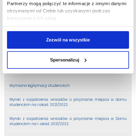
Partnerzy mogą połączyć te informacje z innymi danymi
Wyniki w sprawie przyznania stypendium socjalnego oraz
otrzymanymi od Ciebie lub uzyskanymi podczas
socjalnego w zwiększonej wysokości na semestr letni roku
korzystania z ich usług.
akademickiego 2020/2021
WYNIKI I etapu – stypendia rektora na semestr letni r.a. 2020/21
Zezwól na wszystkie
Uprawnieni do II etapu – stypendia rektora na semestr letni r.a.
2020/21
Spersonalizuj
WYNIKI II etapu – stypendia Rektora dla najlepszych studentów na
semestr letni r.a. 2020/21
Wymiana legitymacji studenckich
Wyniki z rozpatrzenia wniosków o przyznanie miejsca w domu
studenckim na r.akad. 2021/2022
Wyniki z rozpatrzenia wniosków o przyznanie miejsca w Domu
studenckim na r. akad. 2021/2022