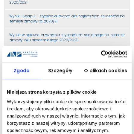
2020/2021
Wyniki II etapu – stypendia Rektora dla najlepszych studentów na
semestr zimowy r.a. 2020/21
Wyniki w sprawie przyznania stypendium socjalnego na semestr
zimowy roku akademickiego 2020/2021
Studencie! 10 marca 2021 mija termin składania wniosków o
stypendium rektora!
Zgoda
Szczegóły
O plikach cookies
Liczba 10% uprawnionych do stypendium Rektora na semestr letni
roku akademickiego 2020/2021
Przyjmowanie wniosków o stypendium Rektora na semestr letni
Niniejsza strona korzysta z plików cookie
2020/2021
Wykorzystujemy pliki cookie do spersonalizowania treści
i reklam, aby oferować funkcje społecznościowe i
Liczenie średniej dla studentów studiów II stopnia
analizować ruch w naszej witrynie. Informacje o tym, jak
korzystasz z naszej witryny, udostępniamy partnerom
Przedłużony termin składania wniosków o stypendium Rektora dla
studentów kierunku Studia menadżersko-prawne II stopnia
społecznościowym, reklamowym i analitycznym.