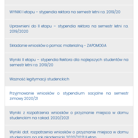
WYNIKI I etapu – stypendia rektora na semestr letni r.a. 2019/20
Uprawnieni do II etapu – stypendia rektora na semestr letni r.a.
2019/2020
Składanie wniosków o pomoc materialną - ZAPOMOGA
Wyniki II etapu – stypendia Rektora dla najlepszych studentów na
semestr letni r.a. 2019/20
Ważność legitymacji studenckich
Przyjmowanie wniosków o stypendium socjalne na semestr
zimowy 2020/21
Wyniki z rozpatrzenia wniosków o przyznanie miejsca w domu
studenckim na r.akad. 2020/2021
Wyniki dot. rozpatrzenia wniosków o przyznanie miejsca w domu
studenckim na rok akademicki 2020/2021 II etap