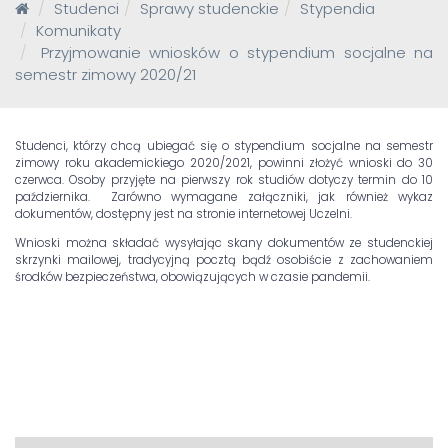
Studenci
Sprawy studenckie
Stypendia
Komunikaty
Przyjmowanie wniosków o stypendium socjalne na
semestr zimowy 2020/21
Studenci, którzy chcą ubiegać się o stypendium socjalne na semestr
zimowy roku akademickiego 2020/2021, powinni złożyć wnioski do 30
czerwca. Osoby przyjęte na pierwszy rok studiów dotyczy termin do 10
października. Zarówno wymagane załączniki, jak również wykaz
dokumentów, dostępny jest na stronie internetowej Uczelni.
Wnioski można składać wysyłając skany dokumentów ze studenckiej
skrzynki mailowej, tradycyjną pocztą bądź osobiście z zachowaniem
środków bezpieczeństwa, obowiązujących w czasie pandemii.