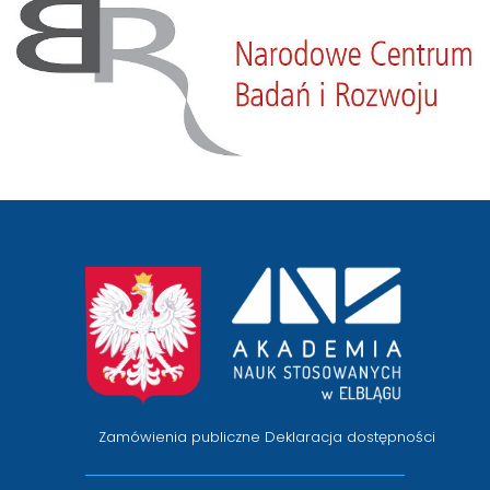
przejście
na
stronę
główną
Zamówienia publiczne
Deklaracja dostępności