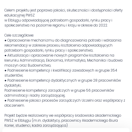
Celem projektu jest poprawa jakości, skuteczności i dostępności oferty
edukacyjnej PWSZ
w Elblągu odpowiadającej potrzebom gospodarki, rynku pracy i
społeczeństwa na poziomie regionu i kraju w okresie do 2022.
Cele szczegółowe:
● Opracowanie mechanizmu do diagnozowania potrzeb i wdrażania
rekomendacji w zakresie procesu kształcenia odpowiadających
potrzebom gospodarki, rynku pracy i społeczeństwa;
● Aktualizacja i opracowanie nowych programów kształcenia na
kierunku Administracja, Ekonomia, Informatyka, Mechanika i budowa
maszyn oraz Budownictwo;
● Podniesienie kompetencji i kwalifikacji zawodowych w grupie 354
studentów;
● Podniesienie kompetencji dydaktycznych w grupie 28 pracowników
dydaktyki;
Podniesienie kompetencji zarządczych w grupie 56 pracowników
administracji i kadry zarządzającej;
● Podniesienie jakości procesów zarządczych Uczelni oraz współpracy z
otoczeniem.
Projekt będzie realizowany we współpracy środowiska akademickiego
PWSZ w Elblągu (m.in. dydaktycy, pracownicy Akademickiego Biura
Karier, studenci, kadra zarządzająca)
z partnerami z otoczenia społecznego, gospodarczego i