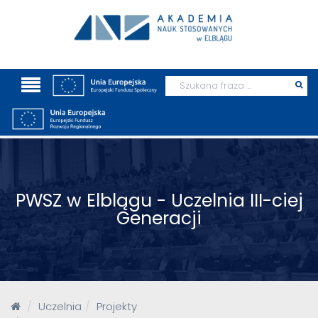
Wyszukaj
Prz
szu
PWSZ w Elblągu - Uczelnia III-ciej
Generacji
Uczelnia
Projekty