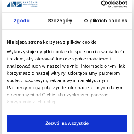
instytucjonalnego.
Cel zostanie osiągnięty poprzez realizację modułów:
1) Programów kształcenia,
Zgoda
Szczegóły
O plikach cookies
2) Podnoszenia kompetencji,
4) Wsparcia świadczenia wysokiej jakości usług przez instytucje
wspomagające studentów
Niniejsza strona korzysta z plików cookie
w rozpoczęciu aktywności zawodowej na rynku pracy,
Wykorzystujemy pliki cookie do spersonalizowania treści
6) Zarządzania w instytucjach szkolnictwa wyższego.
i reklam, aby oferować funkcje społecznościowe i
W efekcie realizacji projektu 30% absolwentów Uczelni, którzy zostali
analizować ruch w naszej witrynie. Informacje o tym, jak
objęci wsparciem w projekcie będzie kontynuować kształcenie lub
podejmie zatrudnienie w ciągu 6 m-cy od zakończenia kształcenia.
korzystasz z naszej witryny, udostępniamy partnerom
społecznościowym, reklamowym i analitycznym.
Celem projektu jest poprawa jakości, skuteczności i dostępności oferty
Partnerzy mogą połączyć te informacje z innymi danymi
edukacyjnej PWSZ w Elblągu odpowiadającej potrzebom gospodarki,
rynku pracy i społeczeństwa na poziomie
otrzymanymi od Ciebie lub uzyskanymi podczas
regionu i kraju w okresie do 2022.
korzystania z ich usług.
Wsparciem w ramach projektu zostaną objęci członkowie wszystkich
grup tworzących społeczność akademicką PWSZ w Elblągu: studenci,
kadra dydaktyczna i administracyjna.
Zezwól na wszystkie
Projekt będzie realizowany we współpracy środowiska akademickiego
PWSZ w Elblągu z przedstawicielami biznesu, organizacji