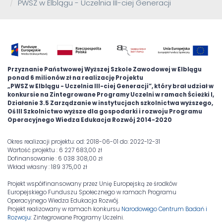
PWSZ w Elblągu - Uczelnia III-ciej Generacji
Przyznanie Państwowej Wyższej Szkole Zawodowej w Elblągu
ponad 6 milionów zł na realizację Projektu
„PWSZ w Elblągu - Uczelnia III-ciej Generacji”, który brał udział w
konkursie na Zintegrowane Programy Uczelni w ramach Ścieżki I,
Działanie 3.5 Zarządzanie w instytucjach szkolnictwa wyższego,
Oś III Szkolnictwo wyższe dla gospodarki i rozwoju Programu
Operacyjnego Wiedza Edukacja Rozwój 2014-2020
Okres realizacji projektu: od: 2018-06-01 do: 2022-12-31
Wartość projektu : 6 227 683,00 zł
Dofinansowanie : 6 038 308,00 zł
Wkład własny : 189 375,00 zł
Projekt współfinansowany przez Unię Europejską ze środków
Europejskiego Funduszu Społecznego w ramach Programu
Operacyjnego Wiedza Edukacja Rozwój.
Projekt realizowany w ramach konkursu
Narodowego Centrum Badań i
Rozwoju
: Zintegrowane Programy Uczelni.