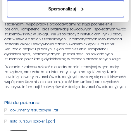
pozarządowych i instytucji publicznych. W efekcie zostaną opracowane
Spersonalizuj
nowe i zaktualizowane dotychczasowe programy kształcenia
dostosowane do współczesnych standardów i potrzeb przyszłego rynku
pracy i społeczeństwa w ujęciu regionalnym i krajowym. Dzięki
szkoleniom i współpracy z pracodawcami nastąpi podniesienie
poziomu kompetencji oraz kwalifikacji zawodowych i społecznych wśród
studentów PWSZ w Elblągu. We współpracy z instytucjami rynku pracy
oraz w efekcie działań szkoleniowych i informatycznych rozbudowana
zostanie jakość i efektywności działań Akademickiego Biura Karier.
Realizacja projektu przyczyni się do podniesienia kompetencji
dydaktycznych, informatycznych i jakości treści przedkładanych
studentom przez kadrę dydaktyczną w ramach prowadzonych zajęć.
Działania z zakresu szkoleń dla kadry administracyjnej, w tym kadry
zarządczej, oraz wdrażania informatycznych narzędzi zarządzania
uczelnią i otwartych zasobów edukacyjnych przełożą się na efektywność
współpracy Uczelni z otoczeniem, jakość komunikacji oraz szybkość
przepływu informacji. Ułatwią również dostęp do zasobów edukacyjnych.
Pliki do pobrania
dokumenty rekrutacyjne [.rar]
lista kursów i szkoleń [.pdf]