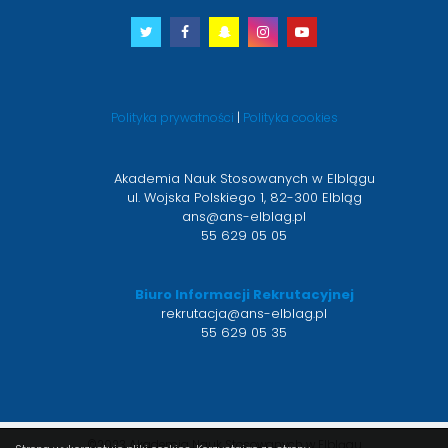
Twitter
otwiera
Facebook
otwiera
Snapchat
otwiera
Instagram
otwiera
Youtube
otwiera
się
się
się
się
się
w
w
w
w
w
nowym
nowym
nowym
nowym
nowym
Polityka prywatności
|
Polityka cookies
oknie
oknie
oknie
oknie
oknie
Akademia Nauk Stosowanych w Elblągu
ul. Wojska Polskiego 1, 82-300 Elbląg
ans@ans-elblag.pl
55 629 05 05
Biuro Informacji Rekrutacyjnej
rekrutacja@ans-elblag.pl
55 629 05 35
©2023 Akademia Nauk Stosowanych w Elblągu