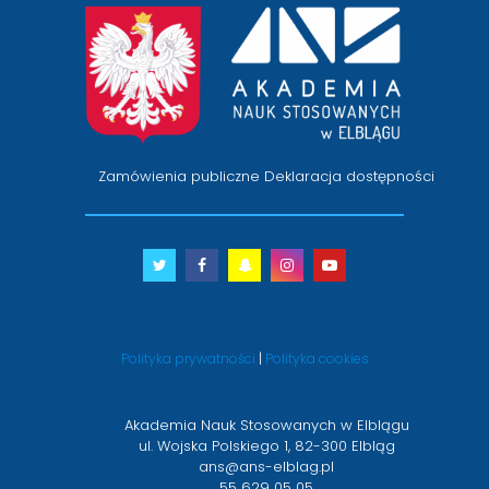
przejście
na
stronę
główną
Zamówienia publiczne
Deklaracja dostępności
Twitter
otwiera
Facebook
otwiera
Snapchat
otwiera
Instagram
otwiera
Youtube
otwiera
się
się
się
się
się
w
w
w
w
w
nowym
nowym
nowym
nowym
nowym
Polityka prywatności
|
Polityka cookies
oknie
oknie
oknie
oknie
oknie
Akademia Nauk Stosowanych w Elblągu
ul. Wojska Polskiego 1, 82-300 Elbląg
ans@ans-elblag.pl
55 629 05 05