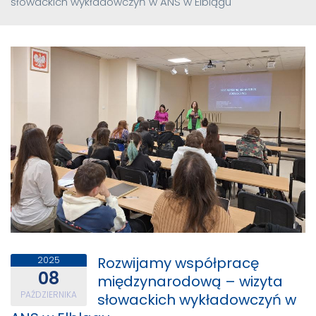
słowackich wykładowczyń w ANS w Elblągu
Rozwijamy współpracę
2025
08
międzynarodową – wizyta
PAŹDZIERNIKA
słowackich wykładowczyń w