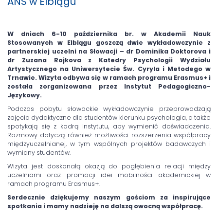
ANS w Elblągu
W dniach 6-10 października br. w Akademii Nauk
Stosowanych w Elblągu goszczą dwie wykładowczynie z
partnerskiej uczelni na Słowacji – dr Dominika Doktorova i
dr Zuzana Rojkova z Katedry Psychologii Wydziału
Artystycznego na Uniwersytecie Św. Cyryla i Metodego w
Trnawie. Wizyta odbywa się w ramach programu Erasmus+ i
została zorganizowana przez Instytut Pedagogiczno-
Językowy.
Podczas pobytu słowackie wykładowczynie przeprowadzają
zajęcia dydaktyczne dla studentów kierunku psychologia, a także
spotykają się z kadrą Instytutu, aby wymienić doświadczenia.
Rozmowy dotyczą również możliwości rozszerzenia współpracy
międzyuczelnianej, w tym wspólnych projektów badawczych i
wymiany studentów.
Wizyta jest doskonałą okazją do pogłębienia relacji między
uczelniami oraz promocji idei mobilności akademickiej w
ramach programu Erasmus+.
Serdecznie dziękujemy naszym gościom za inspirujące
spotkania i mamy nadzieję na dalszą owocną współpracę.