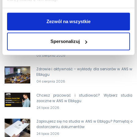
Zezwól na wszystkie
OSTATNIE AKTUALNOŚCI
Spersonalizuj
Dodatkowa rekrutacja wystartowała. Wybierz kierunek
dla siebie i ZOSTAŃ KIMŚ z ANS w Elblągu!
05 sierpnia 2026
Zdrowie i aktywność – wykłady dla seniorów w ANS w
Elblągu
04 sierpnia 2026
Chcesz pracować i studiować? Wybierz studia
zaoczne w ANS w Elblągu
24 lipca 2026
Zapisujesz się na studia w ANS w Elblągu? Pamiętaj o
dostarczeniu dokumentów
24 lipca 2026