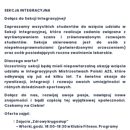
SEKCJA INTEGRACYJNA
Dołącz do Sekcji Integracyjnej!
Zapraszamy wszystkich studentów do wzięcia udziału w
Sekcji Integracyjnej, która realizuje zadania związane z
wyrównywaniem szans i zrównoważonym rozwojem
studentów. Sekcja skierowana jest do osób z
niepełnosprawnościami (potwierdzonymi orzeczeniem)
oraz osób posiadających roczne zwolnienie lekarskie.
Dlaczego warto?
Uczestnicy sekcji będą mieli niepowtarzalną okazję wzięcia
udziału w Integracyjnych Mistrzostwach Polski AZS, które
odbywają się już od kilku lat. To świetna okazja do
rywalizacji, integracji i rozwoju swoich umiejętności w
różnych dziedzinach sportowych.
Dołącz do nas, rozwijaj swoje pasje, nawiązuj nowe
znajomości i bądź częścią tej wyjątkowej społeczności.
Czekamy na Ciebie!
Oferta zajęć:
Zajęcia „Zdrowy kręgosłup”
– Wtorki, godz. 18:00-19:30 w Klubie Fitness. Programy