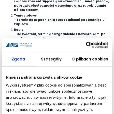
ćwiczeń koncentrujące się na wzmocnieniu mięśni pleców,
poprawie elastyczności kręgosłupa oraz zapobieganiu
bólom pleców.
Tenis stołowy
– Termin do uzgodnienia z uczestnikami po zamknięciu
zapisów.
Boule
– Od kwietnia, termin do uzgodnienia z uczestnikami po
zamknięciu zapisów.
Pływanie
– Termin zajęć do uzgodnienia, szczegóły będą podane po
zamknięciu zapisów.
Zgoda
Szczegóły
O plikach cookies
Dołącz do nas, rozwijaj swoje pasje, nawiązuj nowe
znajomości i bądź częścią tej wyjątkowej społeczności.
Czekamy na Ciebie!
Niniejsza strona korzysta z plików cookie
Data publikacji: 26 lutego 2025
Wykorzystujemy pliki cookie do spersonalizowania treści
i reklam, aby oferować funkcje społecznościowe i
UDOSTĘPNIJ:
analizować ruch w naszej witrynie. Informacje o tym, jak
korzystasz z naszej witryny, udostępniamy partnerom
społecznościowym, reklamowym i analitycznym.