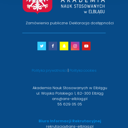
Zamówienia publiczne
Deklaracja dostępności
Twitter
otwiera
Facebook
otwiera
Snapchat
otwiera
Instagram
otwiera
Youtube
otwiera
się
się
się
się
się
w
w
w
w
w
nowym
nowym
nowym
nowym
nowym
Polityka prywatności
|
Polityka cookies
oknie
oknie
oknie
oknie
oknie
Akademia Nauk Stosowanych w Elblągu
ul. Wojska Polskiego 1, 82-300 Elbląg
ans@ans-elblag.pl
55 629 05 05
Biuro Informacji Rekrutacyjnej
rekrutacja@ans-elblag.pl