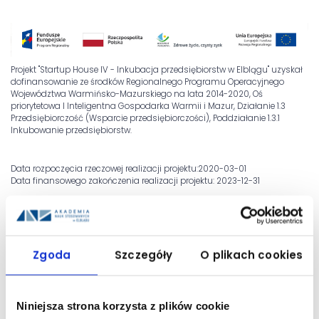
Projekt "Startup House IV - Inkubacja przedsiębiorstw w Elblągu" uzyskał
dofinansowanie ze środków Regionalnego Programu Operacyjnego
Województwa Warmińsko-Mazurskiego na lata 2014-2020, Oś
priorytetowa I Inteligentna Gospodarka Warmii i Mazur, Działanie 1.3
Przedsiębiorczość (Wsparcie przedsiębiorczości), Poddziałanie 1.3.1
Inkubowanie przedsiębiorstw.
Data rozpoczęcia rzeczowej realizacji projektu:2020-03-01
Data finansowego zakończenia realizacji projektu: 2023-12-31
Całkowita wartość projektu: 4 966 197,00 zł, dofinansowanie: 4 221
267,45 zł.
Celem projektu jest wykreowanie na terenie miasta Elbląg oraz
Zgoda
Szczegóły
O plikach cookies
województwa warmińsko-mazurskiego sprzyjających warunków do
powstawania i rozwoju MŚP.
Niniejsza strona korzysta z plików cookie
Cele szczegółowe: