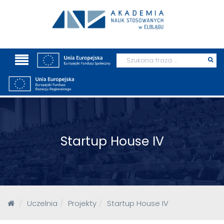
Wyszukaj
Prz
szu
Startup House IV
Uczelnia
Projekty
Startup House IV