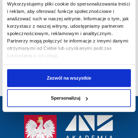
Wykorzystujemy pliki cookie do spersonalizowania treści
1. Zapewnienie wystandaryzowanych usług, według zidentyfikowanego
i reklam, aby oferować funkcje społecznościowe i
zapotrzebowania, do funkcjonowania przedsiębiorstwa w początkowej
fazie rozwoju.
analizować ruch w naszej witrynie. Informacje o tym, jak
2. Ułatwienie dostępu MŚP i podniesienie standardu usług
korzystasz z naszej witryny, udostępniamy partnerom
świadczonych przez Centrum Współpracy z Otoczeniem Gospodarczym
społecznościowym, reklamowym i analitycznym.
Społecznym i Instytucjonalnym PWSZ w Elblągu - IOB.
Partnerzy mogą połączyć te informacje z innymi danymi
3. Podniesienie konkurencyjności oraz rozwój 60 przedsiębiorstw w
otrzymanymi od Ciebie lub uzyskanymi podczas
regionie.
korzystania z ich usług.
4. Rozwój i zwiększenie konkurencyjności przedsiębiorstw z regionalnych
inteligentnych specjalizacji, o charakterze innowacyjnym oraz z
przedsiębiorstw z branż średnio-wysokiej
i wysokiej techniki.
Zezwól na wszystkie
Cele projektu są zgodne z zapisami RPO WiM 2014-2020.
Spersonalizuj
przejście
na
stronę
główną