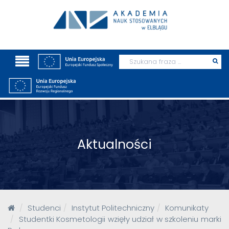
Wyszukaj
Prz
szu
Aktualności
Studenci
Instytut Politechniczny
Komunikaty
Studentki Kosmetologii wzięły udział w szkoleniu marki