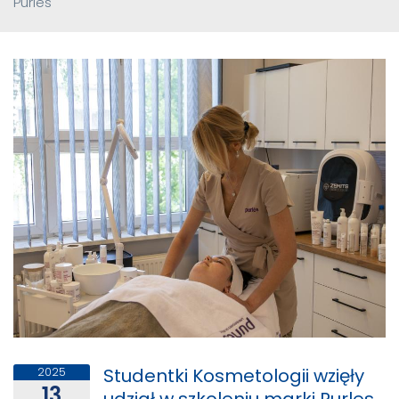
Purles
Studentki Kosmetologii wzięły
2025
13
udział w szkoleniu marki Purles