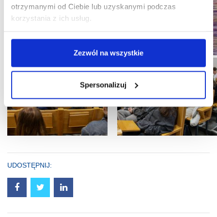
otrzymanymi od Ciebie lub uzyskanymi podczas
korzystania z ich usług.
Zezwól na wszystkie
Spersonalizuj
UDOSTĘPNIJ: