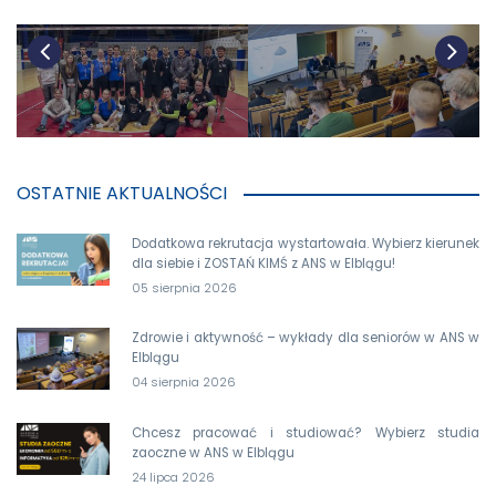
OSTATNIE AKTUALNOŚCI
Dodatkowa rekrutacja wystartowała. Wybierz kierunek
dla siebie i ZOSTAŃ KIMŚ z ANS w Elblągu!
05 sierpnia 2026
Zdrowie i aktywność – wykłady dla seniorów w ANS w
Elblągu
04 sierpnia 2026
Chcesz pracować i studiować? Wybierz studia
zaoczne w ANS w Elblągu
24 lipca 2026