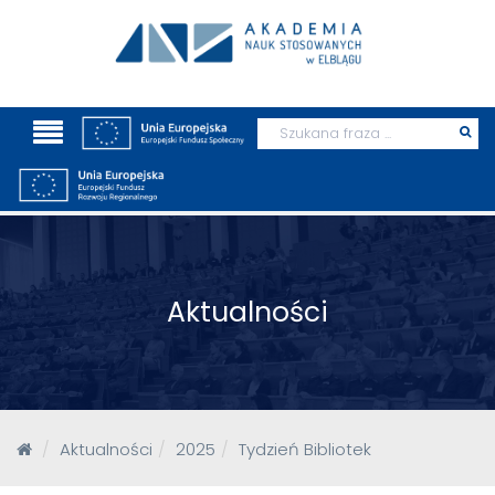
Wyszukaj
Prz
szu
Aktualności
Aktualności
2025
Tydzień Bibliotek