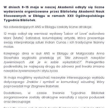
W dniach 8-15 maja w naszej Akademii odbyły się liczne
wydarzenia organizowane
przez Bibliotekę Akademii Nauk
Stosowanych w Elblągu w ramach XXII Ogólnopolskiego
Tygodnia Bibliotek.
Na odwiedzających ANS w Elblągu czekały liczne atrakcje.
12 maja odbył się wernisaż wystawy "Labor of Love" autorstwa
Marii (Mafe) Satizabal, kolumbijskiej artystki, która prezentuje
swoją interpretację sztuki Indian Cunas i ich tradycyjne tkaniny
molas.
Kolejnego dnia w auli ANS w Elblągu dr Małgorzata Anna
Słowińska wygłosiła prelekcję pt.
"SIła zdrowych nawyków
żywieniowych. Jak je w sobie wykształcić?"
.
Prelegentka
podkreślała, że najlepszą drogą do zdrowia jest trwała zmiana
nawyków żywieniowych i stylu życia.
14 maja mogliśmy wysłuchać niezwykle interesującego wykładu
dotyczącego
Znaków i symboli w komunikacji wizualnej
, który
poprowadził mgr Zbigniew Babiński.
Dodatkowo, w czasie trwania Tygodnia Bibliotek
zorganizowane zostały atrakcyjne warsztaty z szycia poduszek
oraz decoupage.