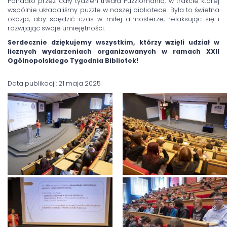
Ponadto przez cały tydzień trwała Puzzlomania, w trakcie której
wspólnie układaliśmy puzzle w naszej bibliotece. Była to świetna
okazja, aby spędzić czas w miłej atmosferze, relaksując się i
rozwijając swoje umiejętności.
Serdecznie dziękujemy wszystkim, którzy wzięli udział w
licznych wydarzeniach organizowanych w ramach XXII
Ogólnopolskiego Tygodnia Bibliotek!
Data publikacji: 21 maja 2025