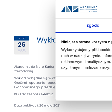
Zgoda
Wykład "Optimum kar
2021
Niniejsza strona korzysta z
26
Wykorzystujemy pliki cookie 
MAJA
ruch w naszej witrynie. Inf
reklamowym i analitycznym. 
Akademickie Biuro Karier zaprasza studentów II roku na wy
uzyskanymi podczas korzysta
zawodowej".
Wykład odbędzie się w czwartek 27 maja 2021o godz. 14.00
Gośćmi spotkania będą: Weronika Wójcik - przewodnicz
Ekonomicznego, przedsiębiorca, trener kompetencji miękkich
KOD do zespołu exlekc2
Data publikacji: 26 maja 2021