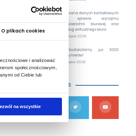
Zmiana danych kontaktowych
w sprawie wynajmu
powierzchni biurowej oraz
usług wirtualnego biura
O plikach cookies
24 lipca 2026
Wykształciliśmy już 3000
inżynierów!
ołecznościowe i analizować
15 lipca 2026
artnerom społecznościowym,
anymi od Ciebie lub
kariery
DOŁĄCZ DO NAS
iewicz.
stytutu
ezwól na wszystkie