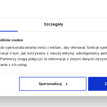
Szczegóły
iery zawodowej"
 plików cookie
do spersonalizowania treści i reklam, aby oferować funkcje sp
ormacje o tym, jak korzystasz z naszej witryny, udostępniamy p
Partnerzy mogą połączyć te informacje z innymi danymi otrzym
kład w ramach przedmiotu Kultura Społeczna i Zawodowa pt. "Optimum 
nia z ich usług.
 na platformie TEAMS, a poprowadzi go doradca zawodowy Paweł Kulas
ąca Rady Studentów oraz Krzysztof Wilczewski - absolwent In
.
Spersonalizuj
Z