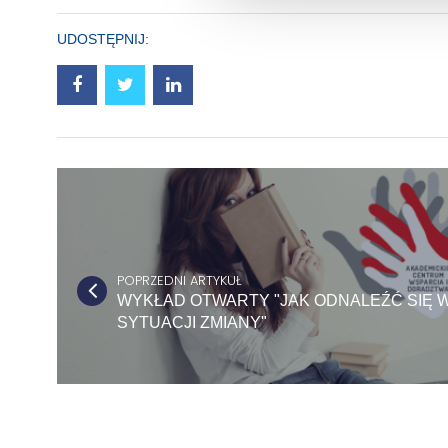
UDOSTĘPNIJ:
POPRZEDNI ARTYKUŁ
WYKŁAD OTWARTY "JAK ODNALEŹĆ SIĘ 
SYTUACJI ZMIANY"