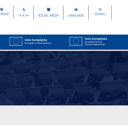
TRAST
SZUKAJ
-A
A
A+
SOCIAL MEDIA
LANGUAGE