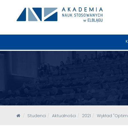
K
Studenci
Aktualności
2021
Wykład "Optim