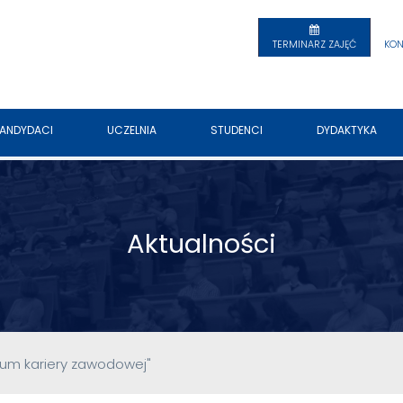
TERMINARZ ZAJĘĆ
KON
ANDYDACI
UCZELNIA
STUDENCI
DYDAKTYKA
Aktualności
um kariery zawodowej"