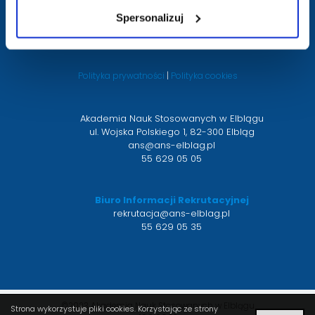
Twitter
otwiera
Facebook
otwiera
Snapchat
otwiera
Instagram
otwiera
Youtube
otwiera
Spersonalizuj
się
się
się
się
się
w
w
w
w
w
nowym
nowym
nowym
nowym
nowym
Polityka prywatności
|
Polityka cookies
oknie
oknie
oknie
oknie
oknie
Akademia Nauk Stosowanych w Elblągu
ul. Wojska Polskiego 1, 82-300 Elbląg
ans@ans-elblag.pl
55 629 05 05
Biuro Informacji Rekrutacyjnej
rekrutacja@ans-elblag.pl
55 629 05 35
©2023 Akademia Nauk Stosowanych w Elblągu
Strona wykorzystuje pliki cookies. Korzystając ze strony