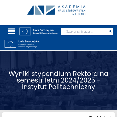
Wyszukaj
Prz
szu
Wyniki stypendium Rektora na
semestr letni 2024/2025 -
Instytut Politechniczny