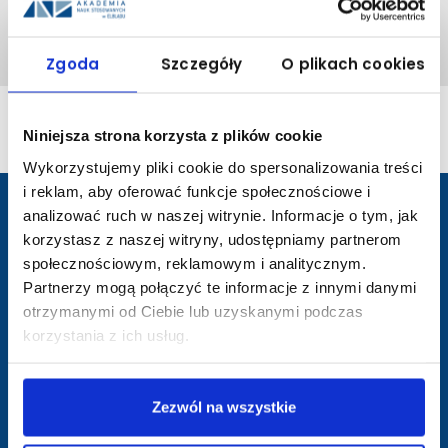
Studenci
Instytut Politechniczny
Komunikaty
Wyniki stypendium Rektora na semestr letni
2024/2025 - Instytut Politechniczny
Zgoda
Szczegóły
O plikach cookies
Wyniki stypendium Rektora za semestr letni 2024/2024.
Niniejsza strona korzysta z plików cookie
Wykorzystujemy pliki cookie do spersonalizowania treści
i reklam, aby oferować funkcje społecznościowe i
analizować ruch w naszej witrynie. Informacje o tym, jak
korzystasz z naszej witryny, udostępniamy partnerom
przejście
na
społecznościowym, reklamowym i analitycznym.
stronę
Partnerzy mogą połączyć te informacje z innymi danymi
główną
otrzymanymi od Ciebie lub uzyskanymi podczas
korzystania z ich usług.
Zamówienia publiczne
Deklaracja dostępności
Zezwól na wszystkie