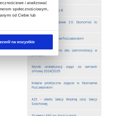
ołecznościowe i analizować
artnerom społecznościowym,
Wytyczne Dyrektora IE
anymi od Ciebie lub
Doradztwo zawodowe 2.0: Ekonomia to
praca zespołowa!
Zajęcia w Skansenie Pszczelarskim
ezwól na wszystkie
Podstawy ekonomii dla administracji w
praktyce
Wyniki ankietyzacji zajęć za semestr
zimowy 2024/2025
Kolejne praktyczne zajęcia w Skansenie
Pszczelarskim
AZS - oferta Sekcji Wodnej oraz Sekcji
Szachowej
Studenci ANS na Jaszczurach