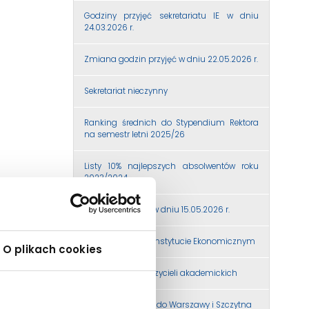
Godziny przyjęć sekretariatu IE w dniu
24.03.2026 r.
Zmiana godzin przyjęć w dniu 22.05.2026 r.
Sekretariat nieczynny
Ranking średnich do Stypendium Rektora
na semestr letni 2025/26
Listy 10% najlepszych absolwentów roku
2023/2024
Godziny przyjęćź w dniu 15.05.2026 r.
Terminy obron w Instytucie Ekonomicznym
O plikach cookies
Konsultacje nauczycieli akademickich
Relacja z wyjazdu do Warszawy i Szczytna