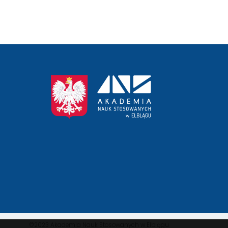
przejście
na
stronę
główną
©2023 Akademia Nauk Stosowanych w Elblągu