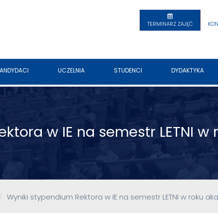
TERMINARZ ZAJĘĆ
KON
ANDYDACI
UCZELNIA
STUDENCI
DYDAKTYKA
ktora w IE na semestr LETNI w
Wyniki stypendium Rektora w IE na semestr LETNI w roku ak