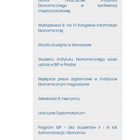
Udział nauczycieli Instytutu
Ekonomicznego w konferencji
międzynarodowej
Wykładowca IE na VI Kongresie Informatyki
Ekonomicznej
Wizyta studyjna w Warszawie
Studenci Instytutu Ekonomicznego wzięli
udział w BIP w Pradze
Najlepsze prace dyplomowe w Instytucie
Ekonomicznym nagrodzone
Sekretariat IE nieczynny
Uroczyste Dyplomatorium
Program BIP - dla studentów II i III rok
Administracja i Ekonomia