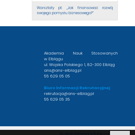
Warsztaty pt. „Jak finansować rozwój
swojego pomysłu biznesowego?”
Akademia Nauk Stosowanych
w Elblągu
ul. Wojska Polskiego 1, 82-300 Elbląg
ans@ans-elblag.pl
55 629 05 05
Biuro Informacji Rekrutacyjnej
rekrutacja@ans-elblag.pl
55 629 05 35
otwiera
Biuletyn Informacji Publicznej