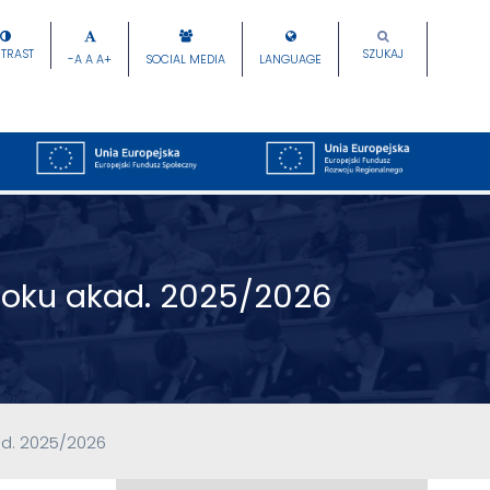
TRAST
SZUKAJ
-A
A
A+
SOCIAL MEDIA
LANGUAGE
 roku akad. 2025/2026
ad. 2025/2026