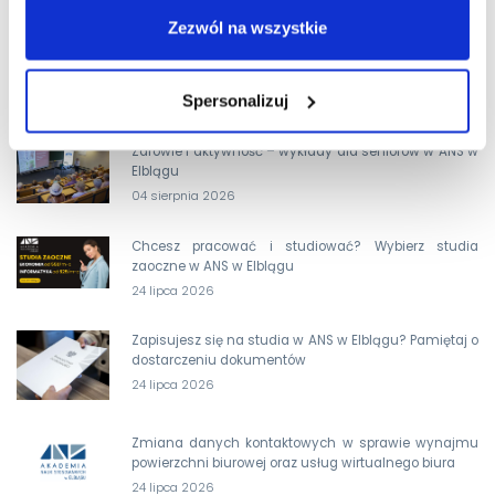
OSTATNIE AKTUALNOŚCI
Zezwól na wszystkie
Dodatkowa rekrutacja wystartowała. Wybierz kierunek
dla siebie i ZOSTAŃ KIMŚ z ANS w Elblągu!
Spersonalizuj
05 sierpnia 2026
Zdrowie i aktywność – wykłady dla seniorów w ANS w
Elblągu
04 sierpnia 2026
Chcesz pracować i studiować? Wybierz studia
zaoczne w ANS w Elblągu
24 lipca 2026
Zapisujesz się na studia w ANS w Elblągu? Pamiętaj o
dostarczeniu dokumentów
24 lipca 2026
Zmiana danych kontaktowych w sprawie wynajmu
powierzchni biurowej oraz usług wirtualnego biura
24 lipca 2026