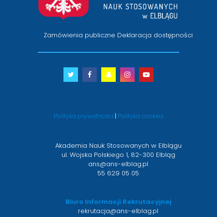
Zamówienia publiczne
Deklaracja dostępności
Twitter
otwiera
Facebook
otwiera
Snapchat
otwiera
Instagram
otwiera
Youtube
otwiera
się
się
się
się
się
w
w
w
w
w
nowym
nowym
nowym
nowym
nowym
Polityka prywatności
|
Polityka cookies
oknie
oknie
oknie
oknie
oknie
Akademia Nauk Stosowanych w Elblągu
ul. Wojska Polskiego 1, 82-300 Elbląg
ans@ans-elblag.pl
55 629 05 05
Biuro Informacji Rekrutacyjnej
rekrutacja@ans-elblag.pl