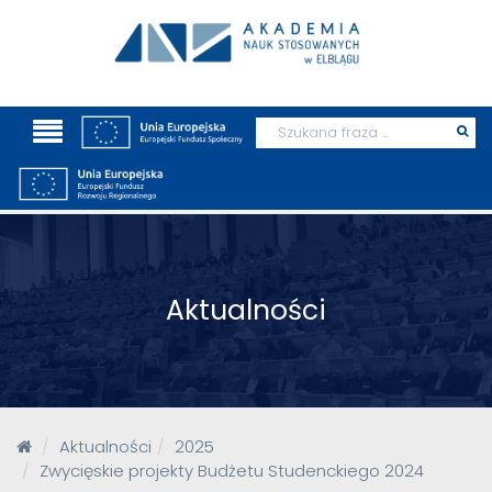
Wyszukaj
Prz
szu
Aktualności
Aktualności
2025
Zwycięskie projekty Budżetu Studenckiego 2024