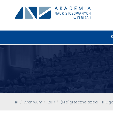
K
Archiwum
2017
(Nie)grzeczne dzieci - III 