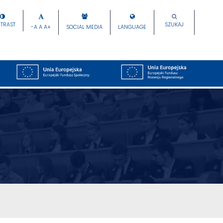
TRAST
SZUKAJ
-A
A
A+
SOCIAL MEDIA
LANGUAGE