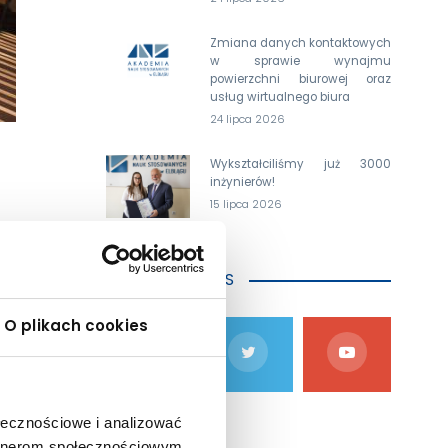
Zmiana danych kontaktowych
w sprawie wynajmu
powierzchni biurowej oraz
usług wirtualnego biura
24 lipca 2026
Wykształciliśmy już 3000
inżynierów!
15 lipca 2026
DOŁĄCZ DO NAS
a pt. "
ch oraz
mgr Ewa
O plikach cookies
bnicki.
cjalny,
owy nad
ołecznościowe i analizować
artnerom społecznościowym,