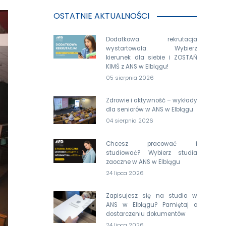
OSTATNIE AKTUALNOŚCI
Dodatkowa rekrutacja
wystartowała. Wybierz
kierunek dla siebie i ZOSTAŃ
KIMŚ z ANS w Elblągu!
05 sierpnia 2026
Zdrowie i aktywność – wykłady
dla seniorów w ANS w Elblągu
04 sierpnia 2026
Chcesz pracować i
studiować? Wybierz studia
zaoczne w ANS w Elblągu
24 lipca 2026
Zapisujesz się na studia w
ANS w Elblągu? Pamiętaj o
dostarczeniu dokumentów
24 lipca 2026