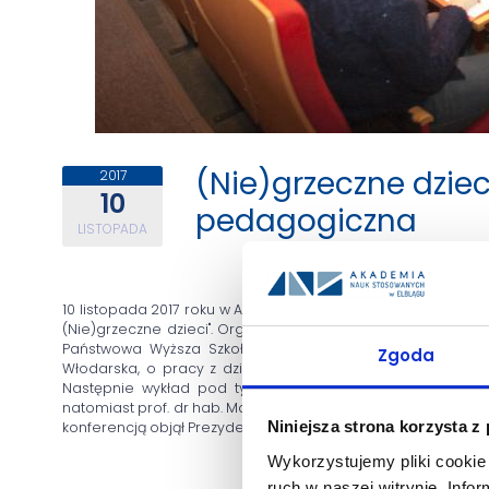
(Nie)grzeczne dziec
2017
10
pedagogiczna
LISTOPADA
10 listopada 2017 roku w Auli Państwowej Wyższej Szkoły Zaw
(Nie)grzeczne dzieci". Organizatorami konferencji były Szk
Państwowa Wyższa Szkoła Zawodowa w Elblągu. O radzen
Zgoda
Włodarska, o pracy z dzieckiem z ADHD prezentację wygło
Następnie wykład pod tytułem "Nie jestem kosmitą. Mam 
natomiast prof. dr hab. Marta Bogdanowicz wygłosiła prelekc
Niniejsza strona korzysta z
konferencją objął Prezydent Miasta Elbląg. Patronat honorow
Wykorzystujemy pliki cookie 
ruch w naszej witrynie. Inf