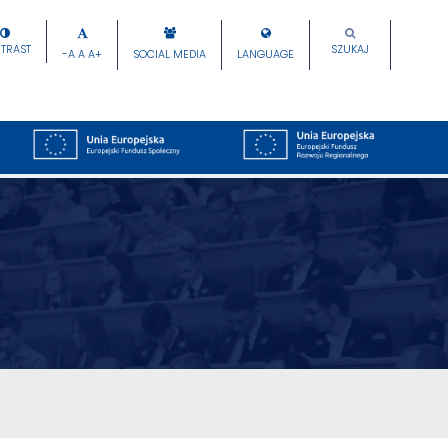
TRAST
SZUKAJ
-A
A
A+
SOCIAL MEDIA
LANGUAGE