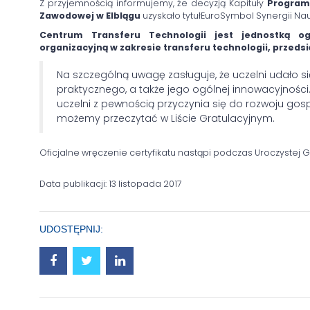
Z przyjemnością informujemy, że decyzją Kapituły
Program
Zawodowej w Elblągu
uzyskało tytułEuroSymbol Synergii Nauk
Centrum Transferu Technologii jest jednostką og
organizacyjną w zakresie transferu technologii, przedsię
Na szczególną uwagę zasługuje, że uczelni udało si
praktycznego, a także jego ogólnej innowacyjności.
uczelni z pewnością przyczynia się do rozwoju gos
możemy przeczytać w Liście Gratulacyjnym.
Oficjalne wręczenie certyfikatu nastąpi podczas Uroczystej Ga
Data publikacji: 13 listopada 2017
UDOSTĘPNIJ: