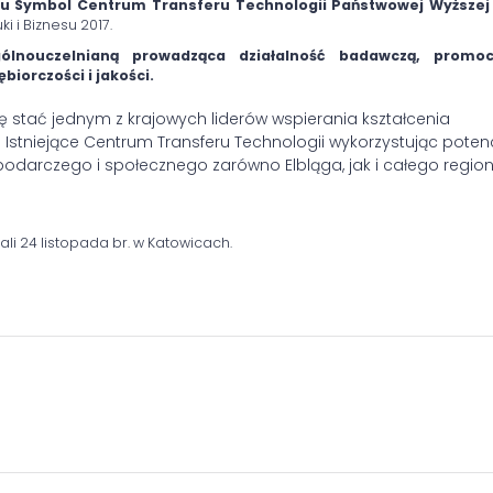
u Symbol Centrum Transferu Technologii Państwowej Wyższej 
i i Biznesu 2017.
ólnouczelnianą prowadząca działalność badawczą, promoc
biorczości i jakości.
ę stać jednym z krajowych liderów wspierania kształcenia
 Istniejące Centrum Transferu Technologii wykorzystując poten
podarczego i społecznego zarówno Elbląga, jak i całego regio
li 24 listopada br. w Katowicach.