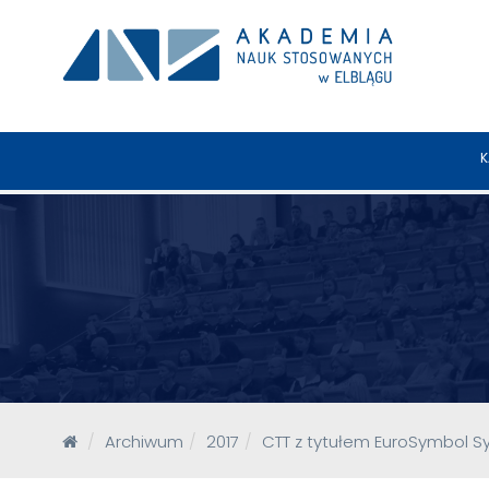
K
Archiwum
2017
CTT z tytułem EuroSymbol Syn