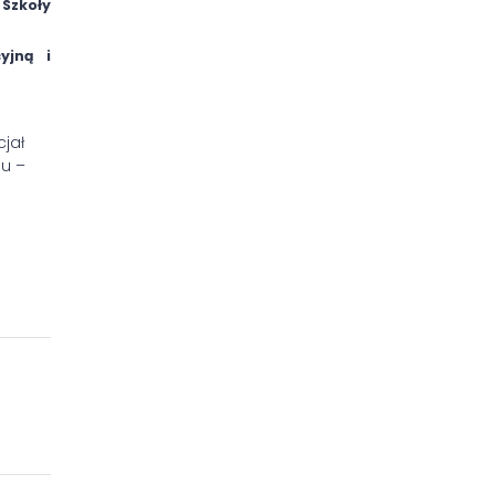
Szkoły
yjną i
cjał
nu –