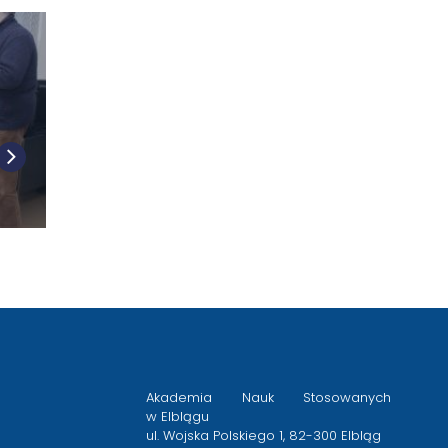
Akademia Nauk Stosowanych
w Elblągu
ul. Wojska Polskiego 1, 82-300 Elbląg