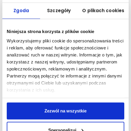
Zgoda
Szczegóły
O plikach cookies
Niniejsza strona korzysta z plików cookie
Wykorzystujemy pliki cookie do spersonalizowania treści
i reklam, aby oferować funkcje społecznościowe i
analizować ruch w naszej witrynie. Informacje o tym, jak
korzystasz z naszej witryny, udostępniamy partnerom
społecznościowym, reklamowym i analitycznym.
Ile trwają studia?
Partnerzy mogą połączyć te informacje z innymi danymi
Czas trwania
: 4 semestry
otrzymanymi od Ciebie lub uzyskanymi podczas
Zjazdy
piątek - sobota/ 2 razy w miesiącu, łącznie 650 godzin
korzystania z ich usług.
dydaktycznych, w tym 150 godzin praktyk.
Jak zapisać się na studia
podyplomowe?
Zezwól na wszystkie
Dokumenty
(
podanie
, odpis dyplomu) przyjmowane są przez
dziekanat IPJ.
82-300 Elbląg, ul. Czerniakowska 22
Spersonalizuj