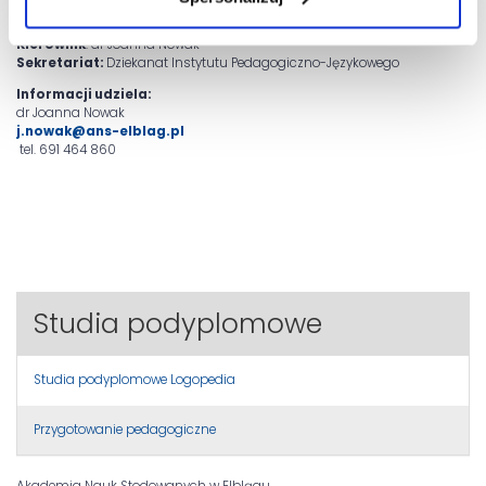
Kierownik
: dr Joanna Nowak
Sekretariat:
Dziekanat Instytutu Pedagogiczno-Językowego
Informacji udziela:
dr Joanna Nowak
j.nowak@ans-elblag.pl
tel. 691 464 860
Studia podyplomowe
Studia podyplomowe Logopedia
Przygotowanie pedagogiczne
Akademia Nauk Stodowanych w Elblągu