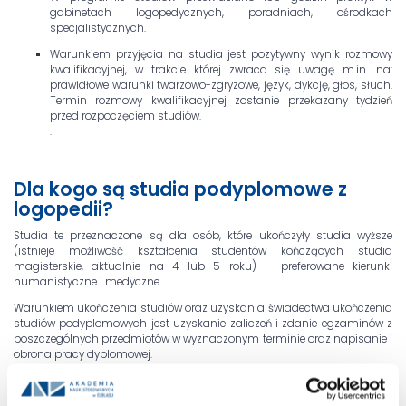
gabinetach logopedycznych, poradniach, ośrodkach
specjalistycznych.
Warunkiem przyjęcia na studia jest pozytywny wynik rozmowy
kwalifikacyjnej, w trakcie której zwraca się uwagę m.in. na:
prawidłowe warunki twarzowo-zgryzowe, język, dykcję, głos, słuch.
Termin rozmowy kwalifikacyjnej zostanie przekazany tydzień
przed rozpoczęciem studiów.
.
Dla kogo są studia podyplomowe z
logopedii?
Studia te przeznaczone są dla osób, które ukończyły studia wyższe
(istnieje możliwość kształcenia studentów kończących studia
magisterskie, aktualnie na 4 lub 5 roku) – preferowane kierunki
humanistyczne i medyczne.
Warunkiem ukończenia studiów oraz uzyskania świadectwa ukończenia
studiów podyplomowych jest uzyskanie zaliczeń i zdanie egzaminów z
poszczególnych przedmiotów w wyznaczonym terminie oraz napisanie i
obrona pracy dyplomowej.