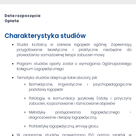
Data rozpoczęcia
:
Opłata
:
Charakterystyka studiów
Studia kształcą w zakresie logopedii ogólnej. Zapewniają
przygotowanie teoretyczne i praktyczne niezbędne do
prowadzenia samodzielnej terapii zaburzeń mowy.
Program studiów oparty został o wymagania Ogólnopolskiego
Kolegium Logopedycznego
Tematyka studiów obejmuje takie obszary, jak:
Biomedyczne, lingwistyczne i psychopedagogiczne
podstawy logopedii
Patologię w komunikacji językowej (istotę i przyczyny
zaburzeń, rozpoznawanie i różnicowanie objawów
Metodykę postępowania logopedycznego -
diagnozowanie i terapię logopedyczną
Profilaktykę logopedyczną, emisję głosu
W programie studiów przewidziano 150 godzin praktyk w