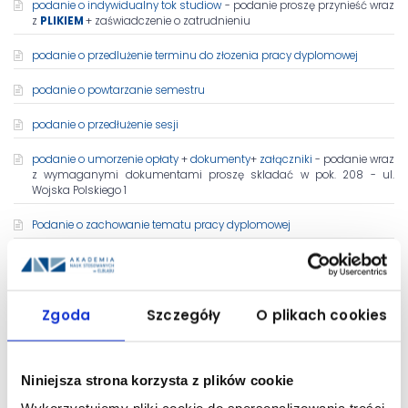
podanie o indywidualny tok studiow
- podanie proszę przynieść wraz
z
PLIKIEM
+ zaświadczenie o zatrudnieniu
podanie o przedlużenie terminu do złozenia pracy dyplomowej
podanie o powtarzanie semestru
podanie o przedłużenie sesji
podanie o umorzenie opłaty
+
dokumenty
+
załączniki
- podanie wraz
z wymaganymi dokumentami proszę skladać w pok. 208 - ul.
Wojska Polskiego 1
Podanie o zachowanie tematu pracy dyplomowej
podanie o uchylenie decyzji w sprawie skreślenia z listy studentów
podanie o zmniejszenie oplaty za sn z powodu powtarzania
semestru
Zgoda
Szczegóły
O plikach cookies
Niniejsza strona korzysta z plików cookie