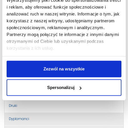
Wykorzystujemy pliki cookie do spersonalizowania treści
i reklam, aby oferować funkcje społecznościowe i
analizować ruch w naszej witrynie. Informacje o tym, jak
Instytut Informatyki
korzystasz z naszej witryny, udostępniamy partnerom
Stosowanej im. Krzysztofa
społecznościowym, reklamowym i analitycznym.
Partnerzy mogą połączyć te informacje z innymi danymi
Brzeskiego
otrzymanymi od Ciebie lub uzyskanymi podczas
korzystania z ich usług.
Patron
Pełna oferta kształcenia ANS w Elblągu
Zezwól na wszystkie
Dziekanat Centralny
Spersonalizuj
Pracownicy
Druki
Dyplomanci