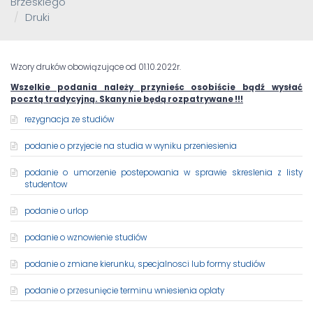
Brzeskiego
Druki
Wzory druków obowiązujące od 01.10.2022r.
Wszelkie podania należy przynieśc osobiście bądź wysłać
pocztą tradycyjną. Skany nie będą rozpatrywane !!!
rezygnacja ze studiów
podanie o przyjecie na studia w wyniku przeniesienia
podanie o umorzenie postepowania w sprawie skreslenia z listy
studentow
podanie o urlop
podanie o wznowienie studiów
podanie o zmiane kierunku, specjalnosci lub formy studiów
podanie o przesunięcie terminu wniesienia oplaty