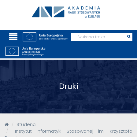
Wyszukaj
Prz
szu
Druki
Studenci
Instytut Informatyki Stosowanej im. Krzysztofa