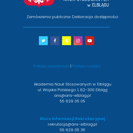
Zamówienia publiczne
Deklaracja dostępności
Twitter
otwiera
Facebook
otwiera
Snapchat
otwiera
Instagram
otwiera
Youtube
otwiera
się
się
się
się
się
w
w
w
w
w
nowym
nowym
nowym
nowym
nowym
Polityka prywatności
|
Polityka cookies
oknie
oknie
oknie
oknie
oknie
Akademia Nauk Stosowanych w Elblągu
ul. Wojska Polskiego 1, 82-300 Elbląg
ans@ans-elblag.pl
55 629 05 05
Biuro Informacji Rekrutacyjnej
rekrutacja@ans-elblag.pl
55 629 05 35