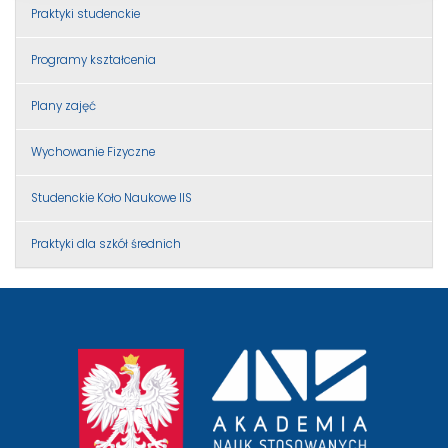
Praktyki studenckie
Programy kształcenia
Plany zajęć
Wychowanie Fizyczne
Studenckie Koło Naukowe IIS
Praktyki dla szkół średnich
przejście
na
stronę
główną