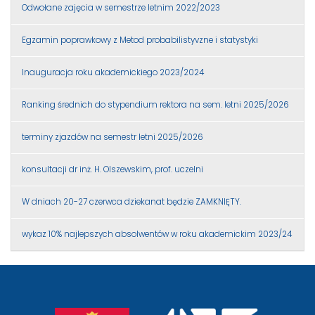
Odwołane zajęcia w semestrze letnim 2022/2023
Egzamin poprawkowy z Metod probabilistyvzne i statystyki
Inauguracja roku akademickiego 2023/2024
Ranking średnich do stypendium rektora na sem. letni 2025/2026
terminy zjazdów na semestr letni 2025/2026
konsultacji dr inż. H. Olszewskim, prof. uczelni
W dniach 20-27 czerwca dziekanat będzie ZAMKNIĘTY.
wykaz 10% najlepszych absolwentów w roku akademickim 2023/24
przejście