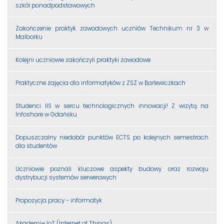
szkół ponadpodstawowych
Zakończenie praktyk zawodowych uczniów Technikum nr 3 w
Malborku
Kolejni uczniowie zakończyli praktyki zawodowe
Praktyczne zajęcia dla informatyków z ZSZ w Barlewiczkach
Studenci IIS w sercu technologicznych innowacji! Z wizytą na
Infoshare w Gdańsku
Dopuszczalny niedobór punktów ECTS po kolejnych semestrach
dla studentów
Uczniowie poznali kluczowe aspekty budowy oraz rozwoju
dystrybucji systemów serwerowych
Propozycja pracy - informatyk
Akademię IoT (Internet of Things)