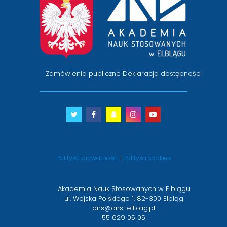
na
stronę
główną
Zamówienia publiczne
Deklaracja dostępności
Twitter
otwiera
Facebook
otwiera
Snapchat
otwiera
Instagram
otwiera
Youtube
otwiera
się
się
się
się
się
w
w
w
w
w
nowym
nowym
nowym
nowym
nowym
Polityka prywatności
|
Polityka cookies
oknie
oknie
oknie
oknie
oknie
Akademia Nauk Stosowanych w Elblągu
ul. Wojska Polskiego 1, 82-300 Elbląg
ans@ans-elblag.pl
55 629 05 05