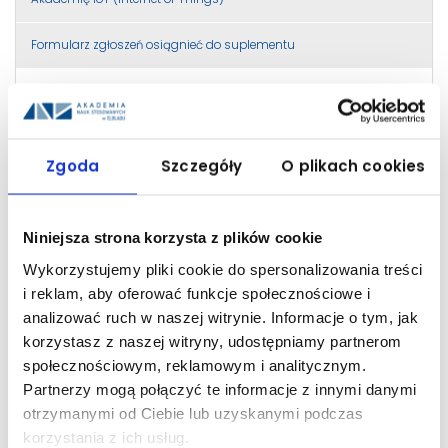
Formularz zgłoszeń osiągnieć do suplementu
Studenci I roku studiów stacjonarnych
Ranking średnich do stypendium rektora na semestr letni
2023/2024
Zgoda
Szczegóły
O plikach cookies
dodatkowe zajęcia z W-F
Niniejsza strona korzysta z plików cookie
Konsultacje na semestr zimowy 2022/23
Wykorzystujemy pliki cookie do spersonalizowania treści
terminy zjazdów na semestr zimowy 2025/2026
i reklam, aby oferować funkcje społecznościowe i
analizować ruch w naszej witrynie. Informacje o tym, jak
Nieczynny Dziekanat
korzystasz z naszej witryny, udostępniamy partnerom
społecznościowym, reklamowym i analitycznym.
Wybór miejsca na odbycie praktyki studenckiej
Partnerzy mogą połączyć te informacje z innymi danymi
otrzymanymi od Ciebie lub uzyskanymi podczas
tematy prac dyplomowych na rok akademicki 2022/2023
korzystania z ich usług.