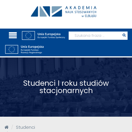
Wyszukaj
Prz
szu
Studenci I roku studiów
stacjonarnych
Studenci