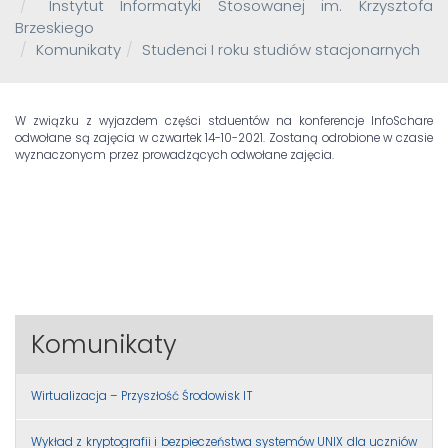
Instytut Informatyki Stosowanej im. Krzysztofa
Brzeskiego
Komunikaty
Studenci I roku studiów stacjonarnych
W związku z wyjazdem części stduentów na konferencje InfoSchare
odwołane są zajęcia w czwartek 14-10-2021. Zostaną odrobione w czasie
wyznaczonycm przez prowadzących odwołane zajęcia.
Komunikaty
Wirtualizacja – Przyszłość Środowisk IT
Wykład z kryptografii i bezpieczeństwa systemów UNIX dla uczniów