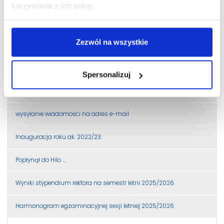
korzystania z ich usług.
tematy prac dyplomowych na rok akademicki 2022/2023
Harmonogram egzaminacyjnej sesji zimowej 2025/26
Zezwól na wszystkie
Egzamin komisyjny z Przetwarzaania równoległego i
rozproszonego
Spersonalizuj
terminy zjazdów na semestr zimowy 2022/23
wysyłanie wiadomości na adres e-mail
Inauguracja roku ak. 2022/23
Popłynął do Hilo …
Wyniki stypendium rektora na semestr letni 2025/2026
Harmonogram egzaminacyjnej sesji letniej 2025/2026