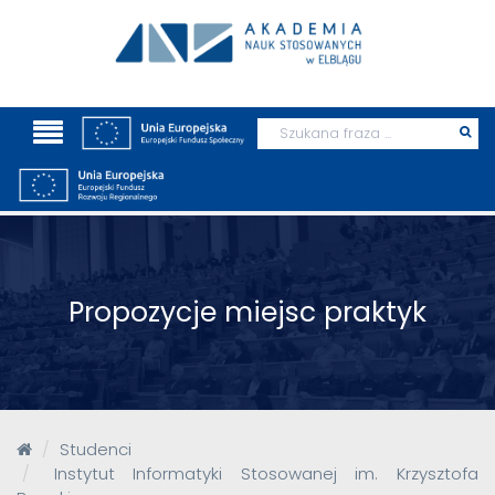
Wyszukaj
Prz
szu
Propozycje miejsc praktyk
Studenci
Instytut Informatyki Stosowanej im. Krzysztofa