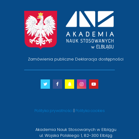
przejście
na
stronę
główną
Zamówienia publiczne
Deklaracja dostępności
Twitter
otwiera
Facebook
otwiera
Snapchat
otwiera
Instagram
otwiera
Youtube
otwiera
się
się
się
się
się
w
w
w
w
w
nowym
nowym
nowym
nowym
nowym
Polityka prywatności
|
Polityka cookies
oknie
oknie
oknie
oknie
oknie
Akademia Nauk Stosowanych w Elblągu
ul. Wojska Polskiego 1, 82-300 Elbląg