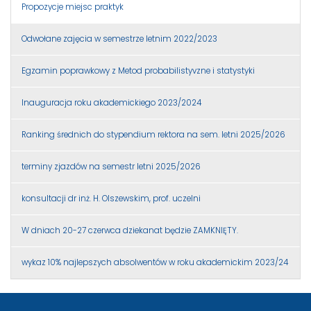
Propozycje miejsc praktyk
Odwołane zajęcia w semestrze letnim 2022/2023
Egzamin poprawkowy z Metod probabilistyvzne i statystyki
Inauguracja roku akademickiego 2023/2024
Ranking średnich do stypendium rektora na sem. letni 2025/2026
terminy zjazdów na semestr letni 2025/2026
konsultacji dr inż. H. Olszewskim, prof. uczelni
W dniach 20-27 czerwca dziekanat będzie ZAMKNIĘTY.
wykaz 10% najlepszych absolwentów w roku akademickim 2023/24