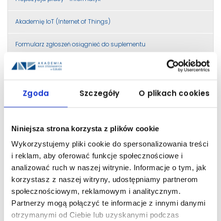
Akademię IoT (Internet of Things)
Formularz zgłoszeń osiągnieć do suplementu
Studenci I roku studiów stacjonarnych
Ranking średnich do stypendium rektora na semestr letni
Zgoda
Szczegóły
O plikach cookies
2023/2024
dodatkowe zajęcia z W-F
Niniejsza strona korzysta z plików cookie
Wykorzystujemy pliki cookie do spersonalizowania treści
Konsultacje na semestr zimowy 2022/23
i reklam, aby oferować funkcje społecznościowe i
terminy zjazdów na semestr zimowy 2025/2026
analizować ruch w naszej witrynie. Informacje o tym, jak
korzystasz z naszej witryny, udostępniamy partnerom
Nieczynny Dziekanat
społecznościowym, reklamowym i analitycznym.
Partnerzy mogą połączyć te informacje z innymi danymi
Wybór miejsca na odbycie praktyki studenckiej
otrzymanymi od Ciebie lub uzyskanymi podczas